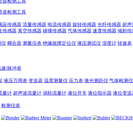
管道检测工具
管道检测工具
感应传感器
流量传感器
电流传感器
旋转传感器
光纤传感器
超声
性传感器
真空传感器
碰撞传感器
气体传感器
速度传感器
倾斜传
测仪
耦合器
测量仪表
绝缘故障定位仪
液压测试仪
湿度计
转速表
线速/脉冲表
仪
液压万用表
变送器
温度测量仪
压力表
激光测距仪
气体检测仪
流量计
超声波流量计
涡轮流量计
液位开关
液位指示器
液位变送
检测仪表