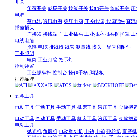
开关
负荷开关
感应开关
拉线开关
接触开关
旋转开关
压
电源
蓄电池
通讯电源
稳压电源
开关电源
电源配件
直流
插座插头
连接器
接线端子
工业插头
工业插座
插头防护罩
工
电线电缆
拖链
电缆
排线器
线管
测量线
接头，配管和附件
工业照明
电筒
工业灯管
指示灯
控制装置
工业操纵杆
控制台
操作手柄
脚踏板
推荐品牌
五金工具
电动工具
气动工具
手动工具
机床工具
液压工具
仓储搬
电动工具
气动工具
手动工具
机床工具
液压工具
仓储搬
电动工具
抛光机
角磨机
电动雕刻机
电钻
电镐
砂轮机
直磨机