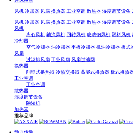
通风换热
风机
冷却器
风扇
换热器
工业空调
散热器
湿度调节设备
风机
冷却器
风扇
换热器
工业空调
散热器
湿度调节设备
风机
离心风机
轴流风机
回转风机
玻璃钢风机
塑料风机
冷却器
空气冷却器
油冷却器
平板冷却器
机油冷却器
板式
风扇
过滤排风扇
工业风扇
风扇过滤网
换热器
间壁式换热器
冷热交换器
蓄能式换热器
板式换热
工业空调
工业空调
散热器
湿度调节设备
除湿机
加热器
推荐品牌
动力传动