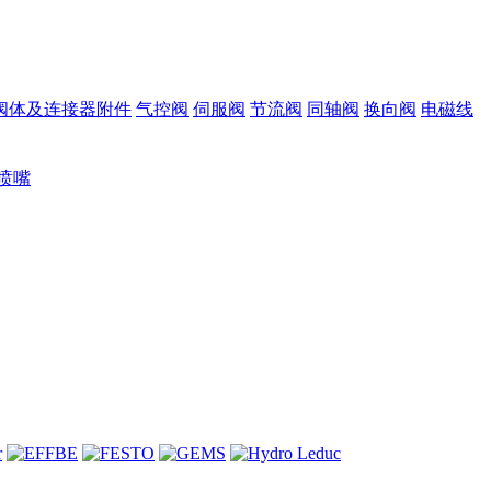
阀体及连接器附件
气控阀
伺服阀
节流阀
同轴阀
换向阀
电磁线
喷嘴