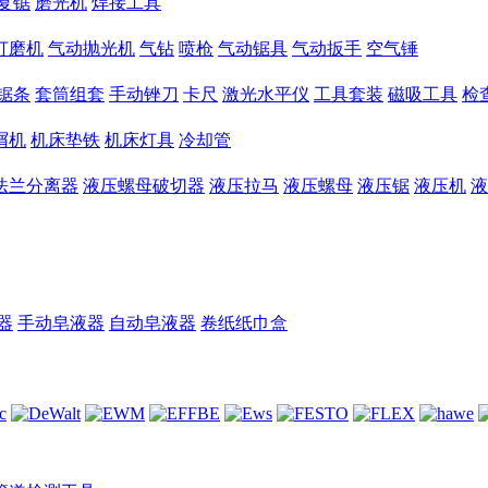
复锯
磨光机
焊接工具
打磨机
气动抛光机
气钻
喷枪
气动锯具
气动扳手
空气锤
锯条
套筒组套
手动锉刀
卡尺
激光水平仪
工具套装
磁吸工具
检
屑机
机床垫铁
机床灯具
冷却管
法兰分离器
液压螺母破切器
液压拉马
液压螺母
液压锯
液压机
液
器
手动皂液器
自动皂液器
卷纸纸巾盒