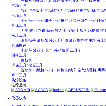
开槽机
锂电池工具
高压清洗机
电动扳手
破碎机
往
气动工具
气动冲击扳手
气动螺丝刀
气动砂轮机
空压机
气动
手动工具
手动扳手
手动钳子
手动螺丝刀
拉马组合
手动钉锤
机床工具
刀座
铣刀
丝锥
钻头
铰刀
分度头
卡盘
机床护罩
排
液压工具
液压扳手
液压泵
液压千斤顶
液压螺栓拉伸器
液压
仓储搬运
电葫芦
液压车
叉车
移动抽屉
工具车
园林工具
修枝机
环保工具/清洁工具
洗地机
扫地机
洗扫一体机
扫地车
空气清香机
烘手
水下工具
防爆设备
推荐品牌
仪器仪表