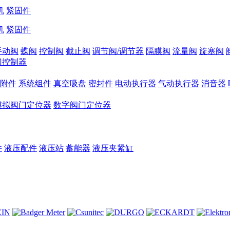
机
紧固件
机
紧固件
手动阀
蝶阀
控制阀
截止阀
调节阀/调节器
隔膜阀
流量阀
旋塞阀
门控制器
和附件
系统组件
真空吸盘
密封件
电动执行器
气动执行器
消音器
模拟阀门定位器
数字阀门定位器
件
液压配件
液压站
蓄能器
液压夹紧缸