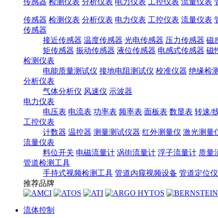
传感器
检测仪表
分析仪表
电力仪表
工控仪表
流量仪表
传感器
检测仪表
分析仪表
电力仪表
工控仪表
流量仪表
传感器
接近传感器
温度传感器
光电传感器
压力传感器
磁
矩传感器
振动传感器
液位传感器
电感式传感器
磁
检测仪表
电能质量测试仪
接地电阻测试仪
校准仪器
绝缘检
分析仪表
气体分析仪
风速仪
示波器
电力仪表
电压表
电流表
功率表
频率表
面板表
数显表
转速/
工控仪表
计数器
温控器
测量测试仪器
红外测量仪
激光测量
流量仪表
料位开关
电磁流量计
涡街流量计
浮子流量计
质量
管道检测工具
手持式视频检测工具
管道内窥视频设备
管道定位仪
推荐品牌
流体控制