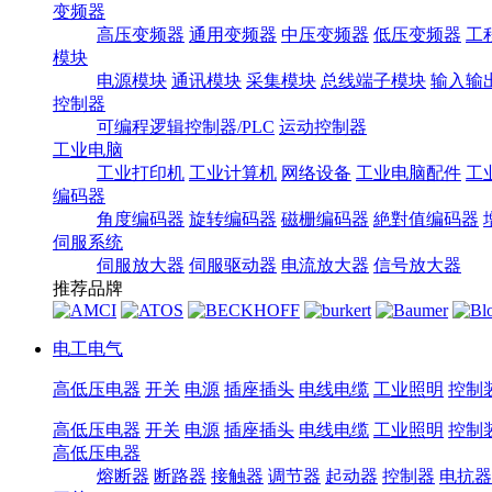
变频器
高压变频器
通用变频器
中压变频器
低压变频器
工
模块
电源模块
通讯模块
采集模块
总线端子模块
输入输
控制器
可编程逻辑控制器/PLC
运动控制器
工业电脑
工业打印机
工业计算机
网络设备
工业电脑配件
工
编码器
角度编码器
旋转编码器
磁栅编码器
絶對值编码器
伺服系统
伺服放大器
伺服驱动器
电流放大器
信号放大器
推荐品牌
电工电气
高低压电器
开关
电源
插座插头
电线电缆
工业照明
控制
高低压电器
开关
电源
插座插头
电线电缆
工业照明
控制
高低压电器
熔断器
断路器
接触器
调节器
起动器
控制器
电抗器