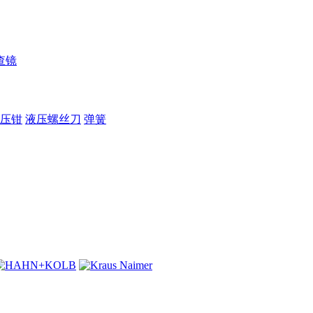
查镜
压钳
液压螺丝刀
弹簧