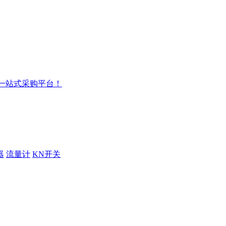
器
流量计
KN开关