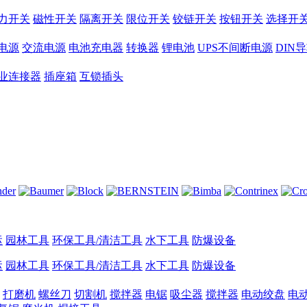
力开关
磁性开关
隔离开关
限位开关
铰链开关
按钮开关
选择开
电源
交流电源
电池充电器
转换器
锂电池
UPS不间断电源
DIN
业连接器
插座箱
互锁插头
运
园林工具
环保工具/清洁工具
水下工具
防爆设备
运
园林工具
环保工具/清洁工具
水下工具
防爆设备
打磨机
螺丝刀
切割机
搅拌器
电锯
吸尘器
搅拌器
电动绞盘
电