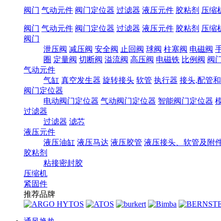
阀门
气动元件
阀门定位器
过滤器
液压元件
胶粘剂
压缩
阀门
气动元件
阀门定位器
过滤器
液压元件
胶粘剂
压缩
阀门
泄压阀
减压阀
安全阀
止回阀
球阀
柱塞阀
电磁阀
圈
定量阀
切断阀
溢流阀
高压阀
电磁铁
比例阀
阀
气动元件
气缸
真空发生器
旋转接头
软管
执行器
接头,配管
阀门定位器
电动阀门定位器
气动阀门定位器
智能阀门定位器
过滤器
过滤器
滤芯
液压元件
液压油缸
液压马达
液压胶管
液压接头、软管及附
胶粘剂
粘接密封胶
压缩机
紧固件
推荐品牌