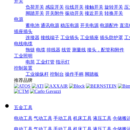
开关
负荷开关
感应开关
拉线开关
接触开关
旋转开关
压
脚踏开关
开关附件
振动开关
接近开关
转换开关
电源
蓄电池
通讯电源
稳压电源
开关电源
电源配件
直流
插座插头
连接器
接线端子
工业插头
工业插座
插头防护罩
工
电线电缆
拖链
电缆
排线器
线管
测量线
接头，配管和附件
工业照明
电筒
工业灯管
指示灯
控制装置
工业操纵杆
控制台
操作手柄
脚踏板
推荐品牌
五金工具
电动工具
气动工具
手动工具
机床工具
液压工具
仓储搬
电动工具
气动工具
手动工具
机床工具
液压工具
仓储搬