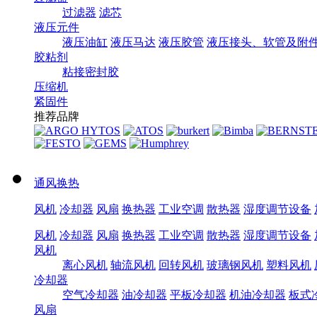
过滤器
滤芯
液压元件
液压油缸
液压马达
液压胶管
液压接头、软管及附
胶粘剂
粘接密封胶
压缩机
紧固件
推荐品牌
通风换热
风机
冷却器
风扇
换热器
工业空调
散热器
湿度调节设备
风机
冷却器
风扇
换热器
工业空调
散热器
湿度调节设备
风机
离心风机
轴流风机
回转风机
玻璃钢风机
塑料风机
冷却器
空气冷却器
油冷却器
平板冷却器
机油冷却器
板式
风扇