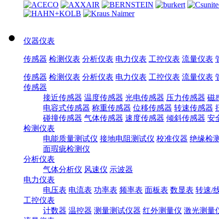
仪器仪表
传感器
检测仪表
分析仪表
电力仪表
工控仪表
流量仪表
传感器
检测仪表
分析仪表
电力仪表
工控仪表
流量仪表
传感器
接近传感器
温度传感器
光电传感器
压力传感器
磁
电容式传感器
称重传感器
位移传感器
转速传感器
碰撞传感器
气体传感器
速度传感器
倾斜传感器
安
检测仪表
电能质量测试仪
接地电阻测试仪
校准仪器
绝缘检
面瑕疵检测仪
分析仪表
气体分析仪
风速仪
示波器
电力仪表
电压表
电流表
功率表
频率表
面板表
数显表
转速/
工控仪表
计数器
温控器
测量测试仪器
红外测量仪
激光测量