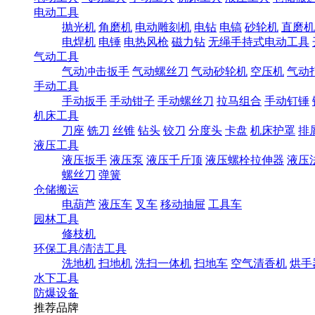
电动工具
抛光机
角磨机
电动雕刻机
电钻
电镐
砂轮机
直磨机
电焊机
电锤
电热风枪
磁力钻
无绳手持式电动工具
气动工具
气动冲击扳手
气动螺丝刀
气动砂轮机
空压机
气动
手动工具
手动扳手
手动钳子
手动螺丝刀
拉马组合
手动钉锤
机床工具
刀座
铣刀
丝锥
钻头
铰刀
分度头
卡盘
机床护罩
排
液压工具
液压扳手
液压泵
液压千斤顶
液压螺栓拉伸器
液压
螺丝刀
弹簧
仓储搬运
电葫芦
液压车
叉车
移动抽屉
工具车
园林工具
修枝机
环保工具/清洁工具
洗地机
扫地机
洗扫一体机
扫地车
空气清香机
烘手
水下工具
防爆设备
推荐品牌