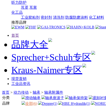
听力防护
耳罩
耳塞
化工品
工业胶粘剂
密封剂
清洗剂
防腐防磨涂料
化工材料
推荐品牌
首页
品牌大全
Sprecher+Schuh专区
Kraus-Naimer专区
现货直销
工业品资讯
首页
>
动力传动
>
轴承
>
轴承附属件
分类
滑动轴承
轴承座滚子
轴承保持架
退卸衬
品牌
全部(6)
Deppre(1)
HBE Hydraulik(1)
NORE