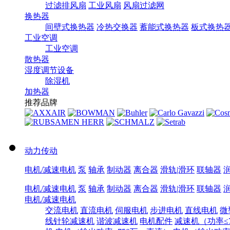
过滤排风扇
工业风扇
风扇过滤网
换热器
间壁式换热器
冷热交换器
蓄能式换热器
板式换热
工业空调
工业空调
散热器
湿度调节设备
除湿机
加热器
推荐品牌
动力传动
电机/减速电机
泵
轴承
制动器
离合器
滑轨|滑环
联轴器
电机/减速电机
泵
轴承
制动器
离合器
滑轨|滑环
联轴器
电机/减速电机
交流电机
直流电机
伺服电机
步进电机
直线电机
微
线针轮减速机
谐波减速机
电机配件
减速机（功率≤7