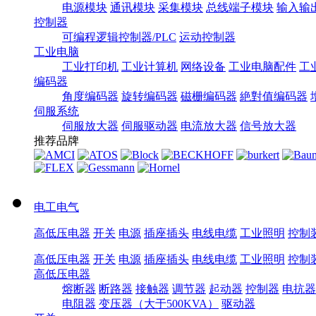
电源模块
通讯模块
采集模块
总线端子模块
输入输
控制器
可编程逻辑控制器/PLC
运动控制器
工业电脑
工业打印机
工业计算机
网络设备
工业电脑配件
工
编码器
角度编码器
旋转编码器
磁栅编码器
絶對值编码器
伺服系统
伺服放大器
伺服驱动器
电流放大器
信号放大器
推荐品牌
电工电气
高低压电器
开关
电源
插座插头
电线电缆
工业照明
控制
高低压电器
开关
电源
插座插头
电线电缆
工业照明
控制
高低压电器
熔断器
断路器
接触器
调节器
起动器
控制器
电抗器
电阻器
变压器（大于500KVA）
驱动器