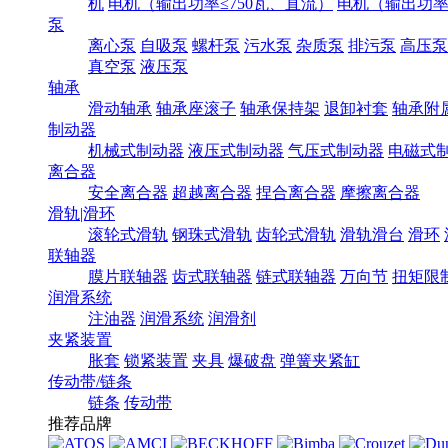
机
电机（输出功率≤750瓦、直流）
电机（输出功率7
泵
离心泵
自吸泵
螺杆泵
污水泵
杂质泵
排污泵
高压泵
真空泵
液压泵
轴承
滑动轴承
轴承座滚子
轴承保持架
退卸衬套
轴承附
制动器
机械式制动器
液压式制动器
气压式制动器
电磁式
离合器
安全离合器
超越离合器
捏合离合器
摩擦离合器
滑轨|滑环
滚轮式滑轨
钢珠式滑轨
齿轮式滑轨
滑轨滑台
滑环
联轴器
膜片联轴器
齿式联轴器
链式联轴器
万向节
扭矩限
润滑系统
注油器
润滑系统
润滑剂
夹紧装置
胀套
锁紧装置
夹具
爆破盘
弹簧夹紧缸
传动带/链条
链条
传动带
推荐品牌