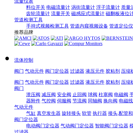
流量仪表
料位开关
电磁流量计
涡街流量计
浮子流量计
质量
齿轮流量计
流量开关
磁感应式流量计
磁翻板液位
管道检测工具
手持式视频检测工具
管道内窥视频设备
管道定位仪
推荐品牌
流体控制
阀门
气动元件
阀门定位器
过滤器
液压元件
胶粘剂
压缩
阀门
气动元件
阀门定位器
过滤器
液压元件
胶粘剂
压缩
阀门
泄压阀
减压阀
安全阀
止回阀
球阀
柱塞阀
电磁阀
器附件
气控阀
伺服阀
节流阀
同轴阀
换向阀
电磁线
气动元件
气缸
真空发生器
旋转接头
软管
执行器
接头,配管
阀门定位器
电动阀门定位器
气动阀门定位器
智能阀门定位器
过滤器