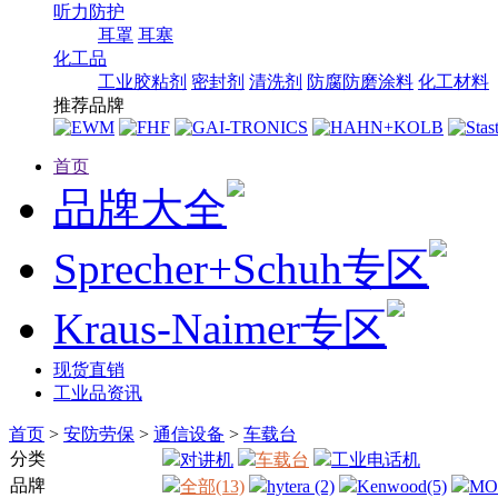
听力防护
耳罩
耳塞
化工品
工业胶粘剂
密封剂
清洗剂
防腐防磨涂料
化工材料
推荐品牌
首页
品牌大全
Sprecher+Schuh专区
Kraus-Naimer专区
现货直销
工业品资讯
首页
>
安防劳保
>
通信设备
>
车载台
分类
对讲机
车载台
工业电话机
品牌
全部(13)
hytera (2)
Kenwood(5)
MO