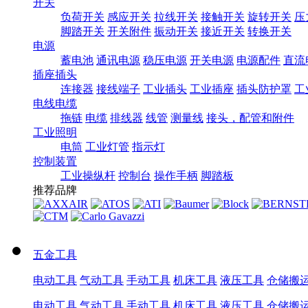
开关
负荷开关
感应开关
拉线开关
接触开关
旋转开关
压
脚踏开关
开关附件
振动开关
接近开关
转换开关
电源
蓄电池
通讯电源
稳压电源
开关电源
电源配件
直流
插座插头
连接器
接线端子
工业插头
工业插座
插头防护罩
工
电线电缆
拖链
电缆
排线器
线管
测量线
接头，配管和附件
工业照明
电筒
工业灯管
指示灯
控制装置
工业操纵杆
控制台
操作手柄
脚踏板
推荐品牌
五金工具
电动工具
气动工具
手动工具
机床工具
液压工具
仓储搬
电动工具
气动工具
手动工具
机床工具
液压工具
仓储搬