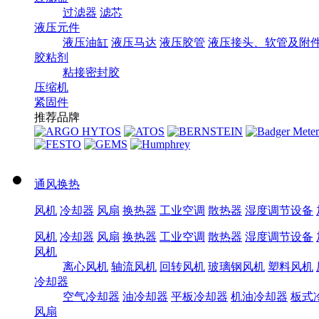
过滤器
滤芯
液压元件
液压油缸
液压马达
液压胶管
液压接头、软管及附
胶粘剂
粘接密封胶
压缩机
紧固件
推荐品牌
通风换热
风机
冷却器
风扇
换热器
工业空调
散热器
湿度调节设备
风机
冷却器
风扇
换热器
工业空调
散热器
湿度调节设备
风机
离心风机
轴流风机
回转风机
玻璃钢风机
塑料风机
冷却器
空气冷却器
油冷却器
平板冷却器
机油冷却器
板式
风扇