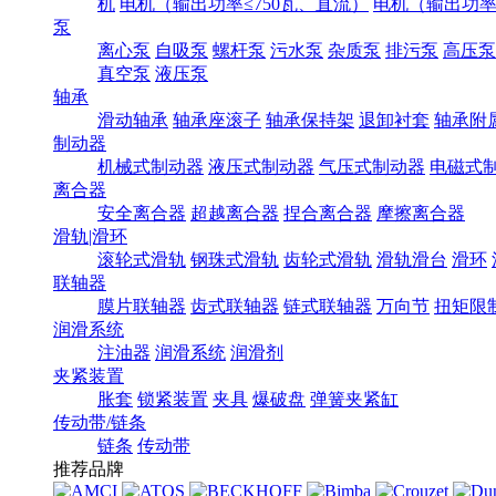
机
电机（输出功率≤750瓦、直流）
电机（输出功率7
泵
离心泵
自吸泵
螺杆泵
污水泵
杂质泵
排污泵
高压泵
真空泵
液压泵
轴承
滑动轴承
轴承座滚子
轴承保持架
退卸衬套
轴承附
制动器
机械式制动器
液压式制动器
气压式制动器
电磁式
离合器
安全离合器
超越离合器
捏合离合器
摩擦离合器
滑轨|滑环
滚轮式滑轨
钢珠式滑轨
齿轮式滑轨
滑轨滑台
滑环
联轴器
膜片联轴器
齿式联轴器
链式联轴器
万向节
扭矩限
润滑系统
注油器
润滑系统
润滑剂
夹紧装置
胀套
锁紧装置
夹具
爆破盘
弹簧夹紧缸
传动带/链条
链条
传动带
推荐品牌