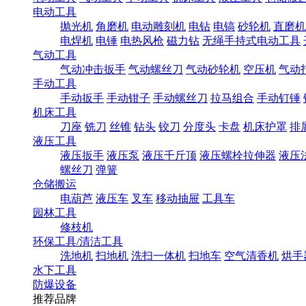
电动工具
抛光机
角磨机
电动雕刻机
电钻
电镐
砂轮机
直磨机
电焊机
电锤
电热风枪
磁力钻
无绳手持式电动工具
气动工具
气动冲击扳手
气动螺丝刀
气动砂轮机
空压机
气动
手动工具
手动扳手
手动钳子
手动螺丝刀
拉马组合
手动钉锤
机床工具
刀座
铣刀
丝锥
钻头
铰刀
分度头
卡盘
机床护罩
排
液压工具
液压扳手
液压泵
液压千斤顶
液压螺栓拉伸器
液压
螺丝刀
弹簧
仓储搬运
电葫芦
液压车
叉车
移动抽屉
工具车
园林工具
修枝机
环保工具/清洁工具
洗地机
扫地机
洗扫一体机
扫地车
空气清香机
烘手
水下工具
防爆设备
推荐品牌