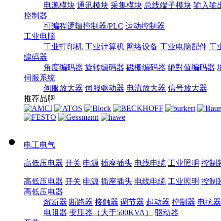
电源模块
通讯模块
采集模块
总线端子模块
输入输
控制器
可编程逻辑控制器/PLC
运动控制器
工业电脑
工业打印机
工业计算机
网络设备
工业电脑配件
工
编码器
角度编码器
旋转编码器
磁栅编码器
絶對值编码器
伺服系统
伺服放大器
伺服驱动器
电流放大器
信号放大器
推荐品牌
电工电气
高低压电器
开关
电源
插座插头
电线电缆
工业照明
控制
高低压电器
开关
电源
插座插头
电线电缆
工业照明
控制
高低压电器
熔断器
断路器
接触器
调节器
起动器
控制器
电抗器
电阻器
变压器（大于500KVA）
驱动器