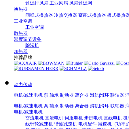
过滤排风扇
工业风扇
风扇过滤网
换热器
间壁式换热器
冷热交换器
蓄能式换热器
板式换热
工业空调
工业空调
散热器
湿度调节设备
除湿机
加热器
推荐品牌
动力传动
电机/减速电机
泵
轴承
制动器
离合器
滑轨|滑环
联轴器
电机/减速电机
泵
轴承
制动器
离合器
滑轨|滑环
联轴器
电机/减速电机
交流电机
直流电机
伺服电机
步进电机
直线电机
微
线针轮减速机
谐波减速机
电机配件
减速机（功率≤7