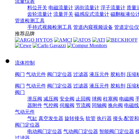
流量仪表
料位开关
电磁流量计
涡街流量计
浮子流量计
质量
齿轮流量计
流量开关
磁感应式流量计
磁翻板液位
管道检测工具
手持式视频检测工具
管道内窥视频设备
管道定位仪
推荐品牌
流体控制
阀门
气动元件
阀门定位器
过滤器
液压元件
胶粘剂
压缩
阀门
气动元件
阀门定位器
过滤器
液压元件
胶粘剂
压缩
阀门
泄压阀
减压阀
安全阀
止回阀
球阀
柱塞阀
电磁阀
器附件
气控阀
伺服阀
节流阀
同轴阀
换向阀
电磁线
气动元件
气缸
真空发生器
旋转接头
软管
执行器
接头,配管
阀门定位器
电动阀门定位器
气动阀门定位器
智能阀门定位器
过滤器