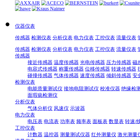
仪器仪表
传感器
检测仪表
分析仪表
电力仪表
工控仪表
流量仪表
传感器
检测仪表
分析仪表
电力仪表
工控仪表
流量仪表
传感器
接近传感器
温度传感器
光电传感器
压力传感器
磁
电容式传感器
称重传感器
位移传感器
转速传感器
碰撞传感器
气体传感器
速度传感器
倾斜传感器
安
检测仪表
电能质量测试仪
接地电阻测试仪
校准仪器
绝缘检
面瑕疵检测仪
分析仪表
气体分析仪
风速仪
示波器
电力仪表
电压表
电流表
功率表
频率表
面板表
数显表
转速/
工控仪表
计数器
温控器
测量测试仪器
红外测量仪
激光测量