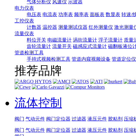
气体分析仪
风速仪
示波器
电力仪表
电压表
电流表
功率表
频率表
面板表
数显表
转速/
工控仪表
计数器
温控器
测量测试仪器
红外测量仪
激光测量
流量仪表
料位开关
电磁流量计
涡街流量计
浮子流量计
质量
齿轮流量计
流量开关
磁感应式流量计
磁翻板液位
管道检测工具
手持式视频检测工具
管道内窥视频设备
管道定位仪
推荐品牌
流体控制
阀门
气动元件
阀门定位器
过滤器
液压元件
胶粘剂
压缩
阀门
气动元件
阀门定位器
过滤器
液压元件
胶粘剂
压缩