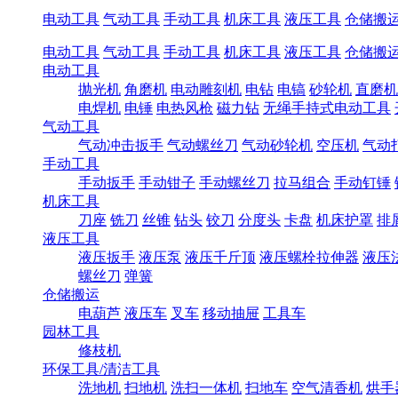
电动工具
气动工具
手动工具
机床工具
液压工具
仓储搬
电动工具
气动工具
手动工具
机床工具
液压工具
仓储搬
电动工具
抛光机
角磨机
电动雕刻机
电钻
电镐
砂轮机
直磨机
电焊机
电锤
电热风枪
磁力钻
无绳手持式电动工具
气动工具
气动冲击扳手
气动螺丝刀
气动砂轮机
空压机
气动
手动工具
手动扳手
手动钳子
手动螺丝刀
拉马组合
手动钉锤
机床工具
刀座
铣刀
丝锥
钻头
铰刀
分度头
卡盘
机床护罩
排
液压工具
液压扳手
液压泵
液压千斤顶
液压螺栓拉伸器
液压
螺丝刀
弹簧
仓储搬运
电葫芦
液压车
叉车
移动抽屉
工具车
园林工具
修枝机
环保工具/清洁工具
洗地机
扫地机
洗扫一体机
扫地车
空气清香机
烘手