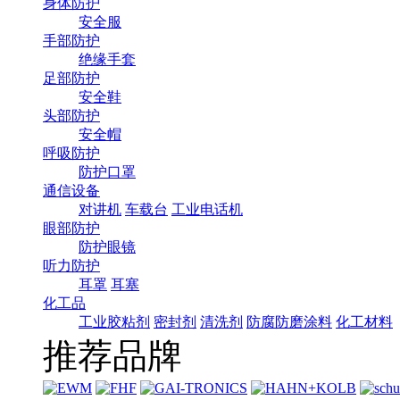
身体防护
安全服
手部防护
绝缘手套
足部防护
安全鞋
头部防护
安全帽
呼吸防护
防护口罩
通信设备
对讲机
车载台
工业电话机
眼部防护
防护眼镜
听力防护
耳罩
耳塞
化工品
工业胶粘剂
密封剂
清洗剂
防腐防磨涂料
化工材料
推荐品牌