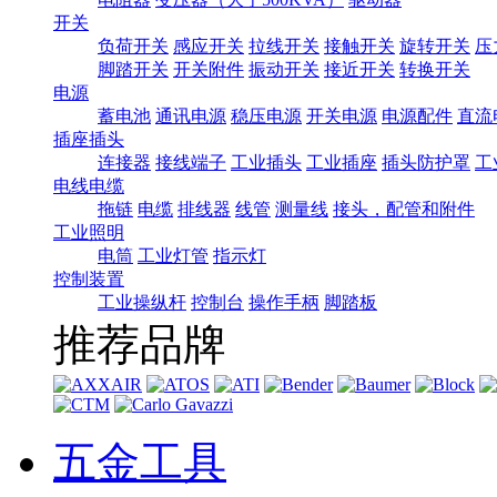
开关
负荷开关
感应开关
拉线开关
接触开关
旋转开关
压
脚踏开关
开关附件
振动开关
接近开关
转换开关
电源
蓄电池
通讯电源
稳压电源
开关电源
电源配件
直流
插座插头
连接器
接线端子
工业插头
工业插座
插头防护罩
工
电线电缆
拖链
电缆
排线器
线管
测量线
接头，配管和附件
工业照明
电筒
工业灯管
指示灯
控制装置
工业操纵杆
控制台
操作手柄
脚踏板
推荐品牌
五金工具