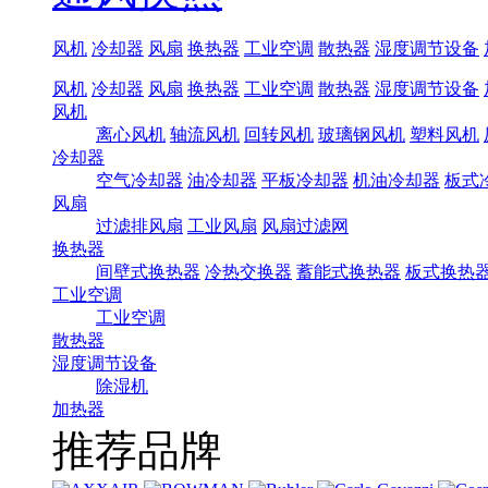
风机
冷却器
风扇
换热器
工业空调
散热器
湿度调节设备
风机
冷却器
风扇
换热器
工业空调
散热器
湿度调节设备
风机
离心风机
轴流风机
回转风机
玻璃钢风机
塑料风机
冷却器
空气冷却器
油冷却器
平板冷却器
机油冷却器
板式
风扇
过滤排风扇
工业风扇
风扇过滤网
换热器
间壁式换热器
冷热交换器
蓄能式换热器
板式换热
工业空调
工业空调
散热器
湿度调节设备
除湿机
加热器
推荐品牌