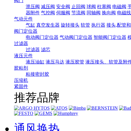
阀门
泄压阀
减压阀
安全阀
止回阀
球阀
柱塞阀
电磁阀
器附件
气控阀
伺服阀
节流阀
同轴阀
换向阀
电磁线
气动元件
气缸
真空发生器
旋转接头
软管
执行器
接头,配管
阀门定位器
电动阀门定位器
气动阀门定位器
智能阀门定位器
过滤器
过滤器
滤芯
液压元件
液压油缸
液压马达
液压胶管
液压接头、软管及附
胶粘剂
粘接密封胶
压缩机
紧固件
推荐品牌
通风换热