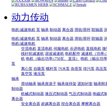
动力传动
电机/减速电机
泵
轴承
制动器
离合器
滑轨|滑环
联轴器
电机/减速电机
泵
轴承
制动器
离合器
滑轨|滑环
联轴器
电机/减速电机
交流电机
直流电机
伺服电机
步进电机
直线电机
微
线针轮减速机
谐波减速机
电机配件
减速机（功率≤7
机
电机（输出功率≤750瓦、直流）
电机（输出功率7
泵
离心泵
自吸泵
螺杆泵
污水泵
杂质泵
排污泵
高压泵
真空泵
液压泵
轴承
滑动轴承
轴承座滚子
轴承保持架
退卸衬套
轴承附
制动器
机械式制动器
液压式制动器
气压式制动器
电磁式
离合器
安全离合器
超越离合器
捏合离合器
摩擦离合器