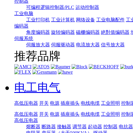
控制器
可编程逻辑控制器/PLC
运动控制器
工业电脑
工业打印机
工业计算机
网络设备
工业电脑配件
工
编码器
角度编码器
旋转编码器
磁栅编码器
絶對值编码器
伺服系统
伺服放大器
伺服驱动器
电流放大器
信号放大器
推荐品牌
电工电气
高低压电器
开关
电源
插座插头
电线电缆
工业照明
控制
高低压电器
开关
电源
插座插头
电线电缆
工业照明
控制
高低压电器
熔断器
断路器
接触器
调节器
起动器
控制器
电抗器
电阻器
变压器（大于500KVA）
驱动器