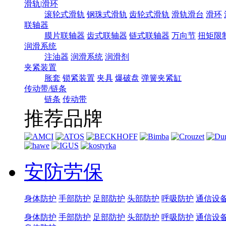
滑轨|滑环
滚轮式滑轨
钢珠式滑轨
齿轮式滑轨
滑轨滑台
滑环
联轴器
膜片联轴器
齿式联轴器
链式联轴器
万向节
扭矩限
润滑系统
注油器
润滑系统
润滑剂
夹紧装置
胀套
锁紧装置
夹具
爆破盘
弹簧夹紧缸
传动带/链条
链条
传动带
推荐品牌
安防劳保
身体防护
手部防护
足部防护
头部防护
呼吸防护
通信设
身体防护
手部防护
足部防护
头部防护
呼吸防护
通信设