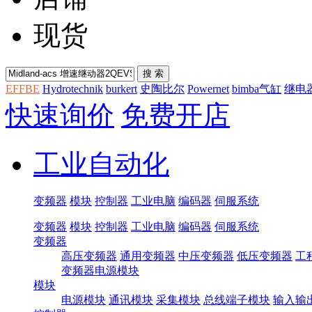
现货
EFFBE
Hydrotechnik
burkert
史陶比尔
Powernet
bimba气缸
继电
快速询价
免费开店
工业自动化
变频器
模块
控制器
工业电脑
编码器
伺服系统
变频器
模块
控制器
工业电脑
编码器
伺服系统
变频器
高压变频器
通用变频器
中压变频器
低压变频器
工
变频器电源模块
模块
电源模块
通讯模块
采集模块
总线端子模块
输入输