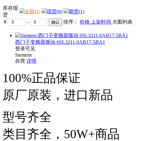
库存现
全部(1)
现货(0)
期货(1)
货
￥
-
排序：
价格
上架时间
大图
列表
西门子变频器驱动 6SL3211-0AB17-5BA1
登录可见
Siemens
自营
详情
100%正品保证
原厂原装，进口新品
型号齐全
类目齐全，50W+商品