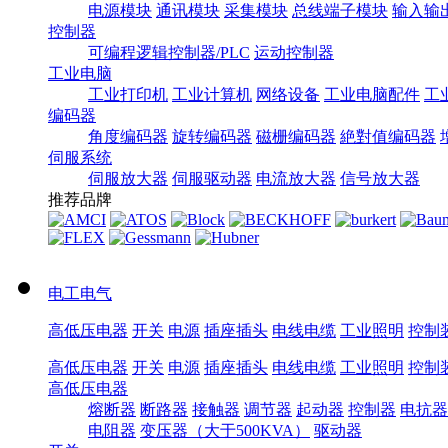
电源模块
通讯模块
采集模块
总线端子模块
输入输
控制器
可编程逻辑控制器/PLC
运动控制器
工业电脑
工业打印机
工业计算机
网络设备
工业电脑配件
工
编码器
角度编码器
旋转编码器
磁栅编码器
絶對值编码器
伺服系统
伺服放大器
伺服驱动器
电流放大器
信号放大器
推荐品牌
电工电气
高低压电器
开关
电源
插座插头
电线电缆
工业照明
控制
高低压电器
开关
电源
插座插头
电线电缆
工业照明
控制
高低压电器
熔断器
断路器
接触器
调节器
起动器
控制器
电抗器
电阻器
变压器（大于500KVA）
驱动器