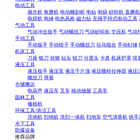
电动工具
抛光机
角磨机
电动雕刻机
电钻
电镐
砂轮机
直磨机
电焊机
电锤
电热风枪
磁力钻
无绳手持式电动工具
气动工具
气动冲击扳手
气动螺丝刀
气动砂轮机
空压机
气动
手动工具
手动扳手
手动钳子
手动螺丝刀
拉马组合
手动钉锤
机床工具
刀座
铣刀
丝锥
钻头
铰刀
分度头
卡盘
机床护罩
排
液压工具
液压扳手
液压泵
液压千斤顶
液压螺栓拉伸器
液压
螺丝刀
弹簧
仓储搬运
电葫芦
液压车
叉车
移动抽屉
工具车
园林工具
修枝机
环保工具/清洁工具
洗地机
扫地机
洗扫一体机
扫地车
空气清香机
烘手
水下工具
防爆设备
推荐品牌