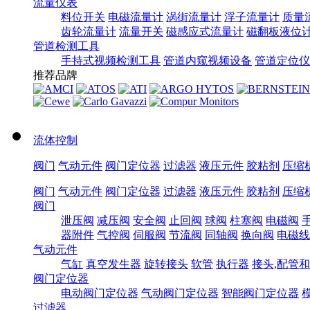
流量仪表
料位开关
电磁流量计
涡街流量计
浮子流量计
质量
齿轮流量计
流量开关
磁感应式流量计
磁翻板液位
管道检测工具
手持式视频检测工具
管道内窥视频设备
管道定位仪
推荐品牌
流体控制
阀门
气动元件
阀门定位器
过滤器
液压元件
胶粘剂
压缩
阀门
气动元件
阀门定位器
过滤器
液压元件
胶粘剂
压缩
阀门
泄压阀
减压阀
安全阀
止回阀
球阀
柱塞阀
电磁阀
器附件
气控阀
伺服阀
节流阀
同轴阀
换向阀
电磁线
气动元件
气缸
真空发生器
旋转接头
软管
执行器
接头,配管
阀门定位器
电动阀门定位器
气动阀门定位器
智能阀门定位器
过滤器