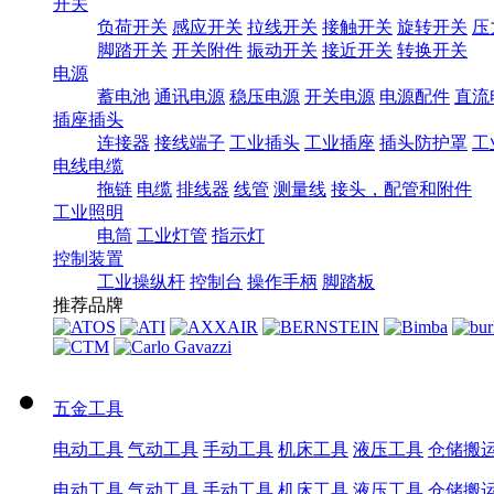
开关
负荷开关
感应开关
拉线开关
接触开关
旋转开关
压
脚踏开关
开关附件
振动开关
接近开关
转换开关
电源
蓄电池
通讯电源
稳压电源
开关电源
电源配件
直流
插座插头
连接器
接线端子
工业插头
工业插座
插头防护罩
工
电线电缆
拖链
电缆
排线器
线管
测量线
接头，配管和附件
工业照明
电筒
工业灯管
指示灯
控制装置
工业操纵杆
控制台
操作手柄
脚踏板
推荐品牌
五金工具
电动工具
气动工具
手动工具
机床工具
液压工具
仓储搬
电动工具
气动工具
手动工具
机床工具
液压工具
仓储搬