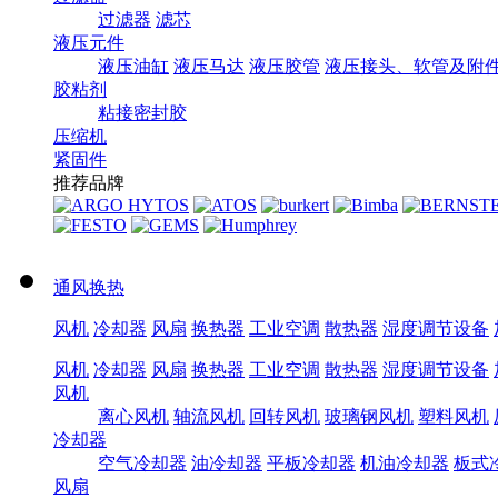
过滤器
滤芯
液压元件
液压油缸
液压马达
液压胶管
液压接头、软管及附
胶粘剂
粘接密封胶
压缩机
紧固件
推荐品牌
通风换热
风机
冷却器
风扇
换热器
工业空调
散热器
湿度调节设备
风机
冷却器
风扇
换热器
工业空调
散热器
湿度调节设备
风机
离心风机
轴流风机
回转风机
玻璃钢风机
塑料风机
冷却器
空气冷却器
油冷却器
平板冷却器
机油冷却器
板式
风扇