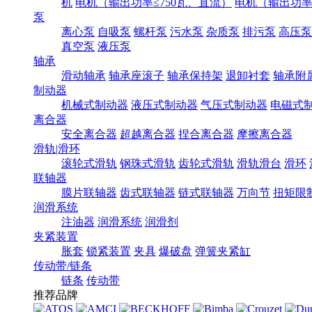
机
电机（输出功率≤750瓦、直流）
电机（输出功率7
泵
离心泵
自吸泵
螺杆泵
污水泵
杂质泵
排污泵
高压泵
真空泵
液压泵
轴承
滑动轴承
轴承座滚子
轴承保持架
退卸衬套
轴承附
制动器
机械式制动器
液压式制动器
气压式制动器
电磁式
离合器
安全离合器
超越离合器
捏合离合器
摩擦离合器
滑轨|滑环
滚轮式滑轨
钢珠式滑轨
齿轮式滑轨
滑轨滑台
滑环
联轴器
膜片联轴器
齿式联轴器
链式联轴器
万向节
扭矩限
润滑系统
注油器
润滑系统
润滑剂
夹紧装置
胀套
锁紧装置
夹具
爆破盘
弹簧夹紧缸
传动带/链条
链条
传动带
推荐品牌