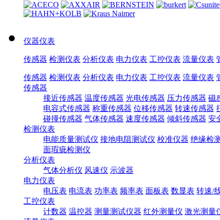
仪器仪表
传感器
检测仪表
分析仪表
电力仪表
工控仪表
流量仪表
传感器
检测仪表
分析仪表
电力仪表
工控仪表
流量仪表
传感器
接近传感器
温度传感器
光电传感器
压力传感器
磁
电容式传感器
称重传感器
位移传感器
转速传感器
碰撞传感器
气体传感器
速度传感器
倾斜传感器
安
检测仪表
电能质量测试仪
接地电阻测试仪
校准仪器
绝缘检
面瑕疵检测仪
分析仪表
气体分析仪
风速仪
示波器
电力仪表
电压表
电流表
功率表
频率表
面板表
数显表
转速/
工控仪表
计数器
温控器
测量测试仪器
红外测量仪
激光测量