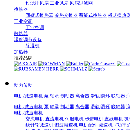
过滤排风扇
工业风扇
风扇过滤网
换热器
间壁式换热器
冷热交换器
蓄能式换热器
板式换热
工业空调
工业空调
散热器
湿度调节设备
除湿机
加热器
推荐品牌
动力传动
电机/减速电机
泵
轴承
制动器
离合器
滑轨|滑环
联轴器
电机/减速电机
泵
轴承
制动器
离合器
滑轨|滑环
联轴器
电机/减速电机
交流电机
直流电机
伺服电机
步进电机
直线电机
微
线针轮减速机
谐波减速机
电机配件
减速机（功率≤7