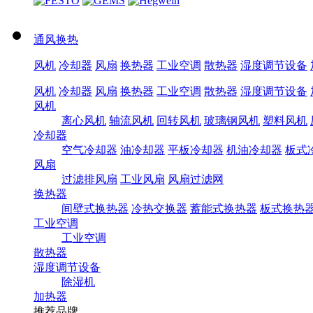
通风换热
风机
冷却器
风扇
换热器
工业空调
散热器
湿度调节设备
风机
冷却器
风扇
换热器
工业空调
散热器
湿度调节设备
风机
离心风机
轴流风机
回转风机
玻璃钢风机
塑料风机
冷却器
空气冷却器
油冷却器
平板冷却器
机油冷却器
板式
风扇
过滤排风扇
工业风扇
风扇过滤网
换热器
间壁式换热器
冷热交换器
蓄能式换热器
板式换热
工业空调
工业空调
散热器
湿度调节设备
除湿机
加热器
推荐品牌