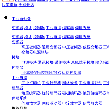
快速询价
免费开店
工业自动化
变频器
模块
控制器
工业电脑
编码器
伺服系统
变频器
模块
控制器
工业电脑
编码器
伺服系统
变频器
高压变频器
通用变频器
中压变频器
低压变频器
工
变频器电源模块
模块
电源模块
通讯模块
采集模块
总线端子模块
输入输
控制器
可编程逻辑控制器/PLC
运动控制器
工业电脑
工业打印机
工业计算机
网络设备
工业电脑配件
工
编码器
角度编码器
旋转编码器
磁栅编码器
絶對值编码器
伺服系统
伺服放大器
伺服驱动器
电流放大器
信号放大器
推荐品牌