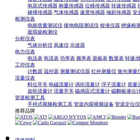
电容式传感器
称重传感器
位移传感器
转速传感器
碰撞传感器
气体传感器
速度传感器
倾斜传感器
安
检测仪表
电能质量测试仪
接地电阻测试仪
校准仪器
绝缘检
面瑕疵检测仪
分析仪表
气体分析仪
风速仪
示波器
电力仪表
电压表
电流表
功率表
频率表
面板表
数显表
转速/
工控仪表
计数器
温控器
测量测试仪器
红外测量仪
激光测量
流量仪表
料位开关
电磁流量计
涡街流量计
浮子流量计
质量
齿轮流量计
流量开关
磁感应式流量计
磁翻板液位
管道检测工具
手持式视频检测工具
管道内窥视频设备
管道定位仪
推荐品牌