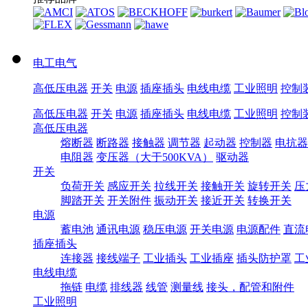
电工电气
高低压电器
开关
电源
插座插头
电线电缆
工业照明
控制
高低压电器
开关
电源
插座插头
电线电缆
工业照明
控制
高低压电器
熔断器
断路器
接触器
调节器
起动器
控制器
电抗器
电阻器
变压器（大于500KVA）
驱动器
开关
负荷开关
感应开关
拉线开关
接触开关
旋转开关
压
脚踏开关
开关附件
振动开关
接近开关
转换开关
电源
蓄电池
通讯电源
稳压电源
开关电源
电源配件
直流
插座插头
连接器
接线端子
工业插头
工业插座
插头防护罩
工
电线电缆
拖链
电缆
排线器
线管
测量线
接头，配管和附件
工业照明