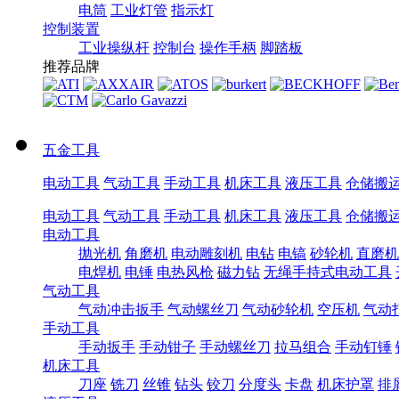
电筒
工业灯管
指示灯
控制装置
工业操纵杆
控制台
操作手柄
脚踏板
推荐品牌
五金工具
电动工具
气动工具
手动工具
机床工具
液压工具
仓储搬
电动工具
气动工具
手动工具
机床工具
液压工具
仓储搬
电动工具
抛光机
角磨机
电动雕刻机
电钻
电镐
砂轮机
直磨机
电焊机
电锤
电热风枪
磁力钻
无绳手持式电动工具
气动工具
气动冲击扳手
气动螺丝刀
气动砂轮机
空压机
气动
手动工具
手动扳手
手动钳子
手动螺丝刀
拉马组合
手动钉锤
机床工具
刀座
铣刀
丝锥
钻头
铰刀
分度头
卡盘
机床护罩
排