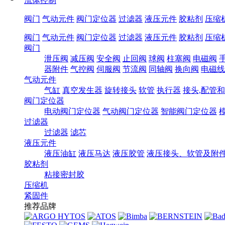
流体控制
阀门
气动元件
阀门定位器
过滤器
液压元件
胶粘剂
压缩
阀门
气动元件
阀门定位器
过滤器
液压元件
胶粘剂
压缩
阀门
泄压阀
减压阀
安全阀
止回阀
球阀
柱塞阀
电磁阀
器附件
气控阀
伺服阀
节流阀
同轴阀
换向阀
电磁线
气动元件
气缸
真空发生器
旋转接头
软管
执行器
接头,配管
阀门定位器
电动阀门定位器
气动阀门定位器
智能阀门定位器
过滤器
过滤器
滤芯
液压元件
液压油缸
液压马达
液压胶管
液压接头、软管及附
胶粘剂
粘接密封胶
压缩机
紧固件
推荐品牌