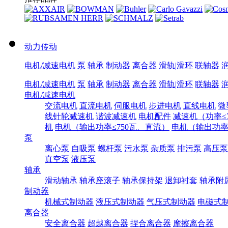
动力传动
电机/减速电机
泵
轴承
制动器
离合器
滑轨|滑环
联轴器
电机/减速电机
泵
轴承
制动器
离合器
滑轨|滑环
联轴器
电机/减速电机
交流电机
直流电机
伺服电机
步进电机
直线电机
微
线针轮减速机
谐波减速机
电机配件
减速机（功率≤7
机
电机（输出功率≤750瓦、直流）
电机（输出功率7
泵
离心泵
自吸泵
螺杆泵
污水泵
杂质泵
排污泵
高压泵
真空泵
液压泵
轴承
滑动轴承
轴承座滚子
轴承保持架
退卸衬套
轴承附
制动器
机械式制动器
液压式制动器
气压式制动器
电磁式
离合器
安全离合器
超越离合器
捏合离合器
摩擦离合器