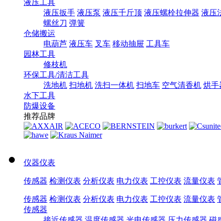
液压工具
液压扳手
液压泵
液压千斤顶
液压螺栓拉伸器
液压
螺丝刀
弹簧
仓储搬运
电葫芦
液压车
叉车
移动抽屉
工具车
园林工具
修枝机
环保工具/清洁工具
洗地机
扫地机
洗扫一体机
扫地车
空气清香机
烘手
水下工具
防爆设备
推荐品牌
仪器仪表
传感器
检测仪表
分析仪表
电力仪表
工控仪表
流量仪表
传感器
检测仪表
分析仪表
电力仪表
工控仪表
流量仪表
传感器
接近传感器
温度传感器
光电传感器
压力传感器
磁