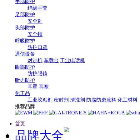
手部防护
绝缘手套
足部防护
安全鞋
头部防护
安全帽
呼吸防护
防护口罩
通信设备
对讲机
车载台
工业电话机
眼部防护
防护眼镜
听力防护
耳罩
耳塞
化工品
工业胶粘剂
密封剂
清洗剂
防腐防磨涂料
化工材料
推荐品牌
首页
品牌大全