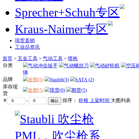
Sprecher+Schuh专区
Kraus-Naimer专区
现货直销
工业品资讯
首页
>
五金工具
>
气动工具
>
喷枪
分类
气动冲击扳手
气动螺丝刀
气动砂轮机
空压
锤
品牌
全部(5)
Staubli(3)
SATA (2)
库存现
全部(5)
现货(0)
期货(5)
货
￥
-
排序：
价格
上架时间
大图
列表