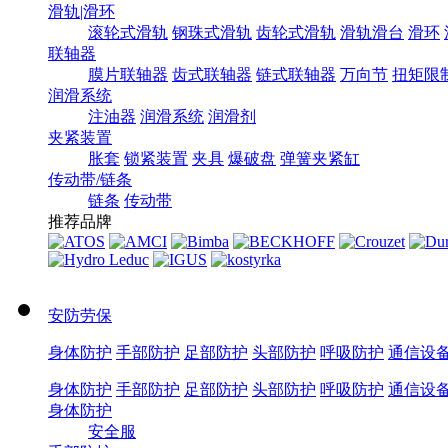
滑轨|滑环
滚轮式滑轨
钢珠式滑轨
齿轮式滑轨
滑轨滑台
滑环
联轴器
膜片联轴器
齿式联轴器
链式联轴器
万向节
扭矩限
润滑系统
注油器
润滑系统
润滑剂
夹紧装置
胀套
锁紧装置
夹具
爆破盘
弹簧夹紧缸
传动带/链条
链条
传动带
推荐品牌
安防劳保
身体防护
手部防护
足部防护
头部防护
呼吸防护
通信设
身体防护
手部防护
足部防护
头部防护
呼吸防护
通信设
身体防护
安全服