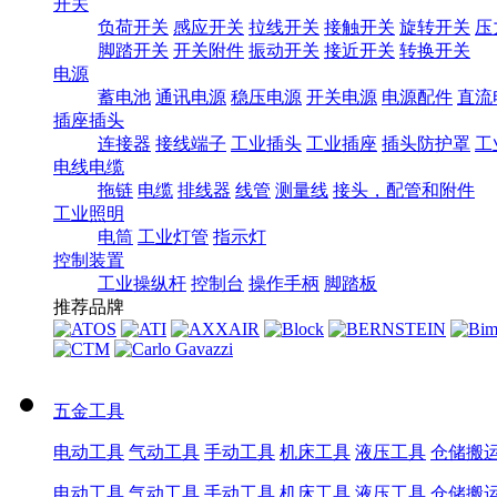
开关
负荷开关
感应开关
拉线开关
接触开关
旋转开关
压
脚踏开关
开关附件
振动开关
接近开关
转换开关
电源
蓄电池
通讯电源
稳压电源
开关电源
电源配件
直流
插座插头
连接器
接线端子
工业插头
工业插座
插头防护罩
工
电线电缆
拖链
电缆
排线器
线管
测量线
接头，配管和附件
工业照明
电筒
工业灯管
指示灯
控制装置
工业操纵杆
控制台
操作手柄
脚踏板
推荐品牌
五金工具
电动工具
气动工具
手动工具
机床工具
液压工具
仓储搬
电动工具
气动工具
手动工具
机床工具
液压工具
仓储搬