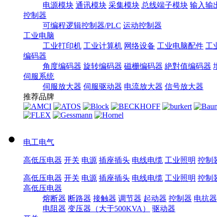
电源模块
通讯模块
采集模块
总线端子模块
输入输
控制器
可编程逻辑控制器/PLC
运动控制器
工业电脑
工业打印机
工业计算机
网络设备
工业电脑配件
工
编码器
角度编码器
旋转编码器
磁栅编码器
絶對值编码器
伺服系统
伺服放大器
伺服驱动器
电流放大器
信号放大器
推荐品牌
电工电气
高低压电器
开关
电源
插座插头
电线电缆
工业照明
控制
高低压电器
开关
电源
插座插头
电线电缆
工业照明
控制
高低压电器
熔断器
断路器
接触器
调节器
起动器
控制器
电抗器
电阻器
变压器（大于500KVA）
驱动器