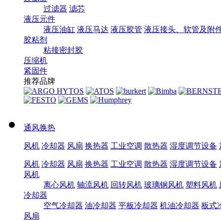
过滤器
滤芯
液压元件
液压油缸
液压马达
液压胶管
液压接头、软管及附
胶粘剂
粘接密封胶
压缩机
紧固件
推荐品牌
通风换热
风机
冷却器
风扇
换热器
工业空调
散热器
湿度调节设备
风机
冷却器
风扇
换热器
工业空调
散热器
湿度调节设备
风机
离心风机
轴流风机
回转风机
玻璃钢风机
塑料风机
冷却器
空气冷却器
油冷却器
平板冷却器
机油冷却器
板式
风扇