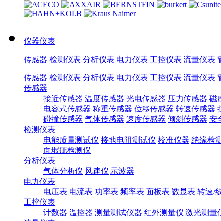
仪器仪表
传感器
检测仪表
分析仪表
电力仪表
工控仪表
流量仪表
传感器
检测仪表
分析仪表
电力仪表
工控仪表
流量仪表
传感器
接近传感器
温度传感器
光电传感器
压力传感器
磁
电容式传感器
称重传感器
位移传感器
转速传感器
碰撞传感器
气体传感器
速度传感器
倾斜传感器
安
检测仪表
电能质量测试仪
接地电阻测试仪
校准仪器
绝缘检
面瑕疵检测仪
分析仪表
气体分析仪
风速仪
示波器
电力仪表
电压表
电流表
功率表
频率表
面板表
数显表
转速/
工控仪表
计数器
温控器
测量测试仪器
红外测量仪
激光测量