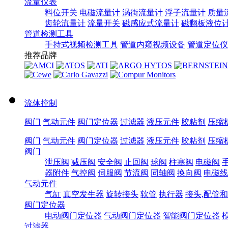
流量仪表
料位开关
电磁流量计
涡街流量计
浮子流量计
质量
齿轮流量计
流量开关
磁感应式流量计
磁翻板液位
管道检测工具
手持式视频检测工具
管道内窥视频设备
管道定位仪
推荐品牌
流体控制
阀门
气动元件
阀门定位器
过滤器
液压元件
胶粘剂
压缩
阀门
气动元件
阀门定位器
过滤器
液压元件
胶粘剂
压缩
阀门
泄压阀
减压阀
安全阀
止回阀
球阀
柱塞阀
电磁阀
器附件
气控阀
伺服阀
节流阀
同轴阀
换向阀
电磁线
气动元件
气缸
真空发生器
旋转接头
软管
执行器
接头,配管
阀门定位器
电动阀门定位器
气动阀门定位器
智能阀门定位器
过滤器