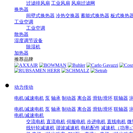
过滤排风扇
工业风扇
风扇过滤网
换热器
间壁式换热器
冷热交换器
蓄能式换热器
板式换热
工业空调
工业空调
散热器
湿度调节设备
除湿机
加热器
推荐品牌
动力传动
电机/减速电机
泵
轴承
制动器
离合器
滑轨|滑环
联轴器
电机/减速电机
泵
轴承
制动器
离合器
滑轨|滑环
联轴器
电机/减速电机
交流电机
直流电机
伺服电机
步进电机
直线电机
微
线针轮减速机
谐波减速机
电机配件
减速机（功率≤7