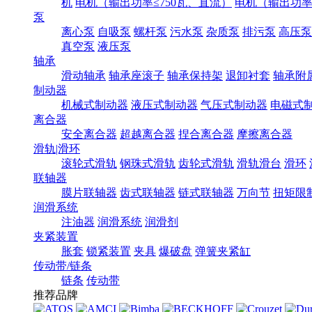
机
电机（输出功率≤750瓦、直流）
电机（输出功率7
泵
离心泵
自吸泵
螺杆泵
污水泵
杂质泵
排污泵
高压泵
真空泵
液压泵
轴承
滑动轴承
轴承座滚子
轴承保持架
退卸衬套
轴承附
制动器
机械式制动器
液压式制动器
气压式制动器
电磁式
离合器
安全离合器
超越离合器
捏合离合器
摩擦离合器
滑轨|滑环
滚轮式滑轨
钢珠式滑轨
齿轮式滑轨
滑轨滑台
滑环
联轴器
膜片联轴器
齿式联轴器
链式联轴器
万向节
扭矩限
润滑系统
注油器
润滑系统
润滑剂
夹紧装置
胀套
锁紧装置
夹具
爆破盘
弹簧夹紧缸
传动带/链条
链条
传动带
推荐品牌