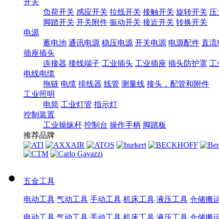
开关
负荷开关
感应开关
拉线开关
接触开关
旋转开关
压
脚踏开关
开关附件
振动开关
接近开关
转换开关
电源
蓄电池
通讯电源
稳压电源
开关电源
电源配件
直流
插座插头
连接器
接线端子
工业插头
工业插座
插头防护罩
工
电线电缆
拖链
电缆
排线器
线管
测量线
接头，配管和附件
工业照明
电筒
工业灯管
指示灯
控制装置
工业操纵杆
控制台
操作手柄
脚踏板
推荐品牌
五金工具
电动工具
气动工具
手动工具
机床工具
液压工具
仓储搬
电动工具
气动工具
手动工具
机床工具
液压工具
仓储搬