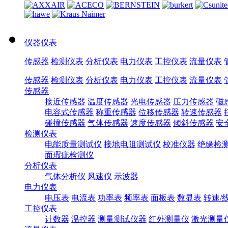
仪器仪表
传感器
检测仪表
分析仪表
电力仪表
工控仪表
流量仪表
传感器
检测仪表
分析仪表
电力仪表
工控仪表
流量仪表
传感器
接近传感器
温度传感器
光电传感器
压力传感器
磁
电容式传感器
称重传感器
位移传感器
转速传感器
碰撞传感器
气体传感器
速度传感器
倾斜传感器
安
检测仪表
电能质量测试仪
接地电阻测试仪
校准仪器
绝缘检
面瑕疵检测仪
分析仪表
气体分析仪
风速仪
示波器
电力仪表
电压表
电流表
功率表
频率表
面板表
数显表
转速/
工控仪表
计数器
温控器
测量测试仪器
红外测量仪
激光测量