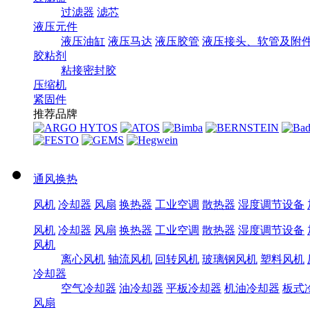
过滤器
滤芯
液压元件
液压油缸
液压马达
液压胶管
液压接头、软管及附
胶粘剂
粘接密封胶
压缩机
紧固件
推荐品牌
通风换热
风机
冷却器
风扇
换热器
工业空调
散热器
湿度调节设备
风机
冷却器
风扇
换热器
工业空调
散热器
湿度调节设备
风机
离心风机
轴流风机
回转风机
玻璃钢风机
塑料风机
冷却器
空气冷却器
油冷却器
平板冷却器
机油冷却器
板式
风扇