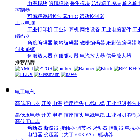
电源模块
通讯模块
采集模块
总线端子模块
输入输
控制器
可编程逻辑控制器/PLC
运动控制器
工业电脑
工业打印机
工业计算机
网络设备
工业电脑配件
工
编码器
角度编码器
旋转编码器
磁栅编码器
絶對值编码器
伺服系统
伺服放大器
伺服驱动器
电流放大器
信号放大器
推荐品牌
电工电气
高低压电器
开关
电源
插座插头
电线电缆
工业照明
控制
高低压电器
开关
电源
插座插头
电线电缆
工业照明
控制
高低压电器
熔断器
断路器
接触器
调节器
起动器
控制器
电抗器
电阻器
变压器（大于500KVA）
驱动器