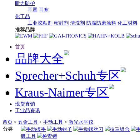
听力防护
耳罩
耳塞
化工品
工业胶粘剂
密封剂
清洗剂
防腐防磨涂料
化工材料
推荐品牌
首页
品牌大全
Sprecher+Schuh专区
Kraus-Naimer专区
现货直销
工业品资讯
首页
>
五金工具
>
手动工具
>
激光水平仪
分类
手动扳手
手动钳子
手动螺丝刀
拉马组合
吸工具
检查镜