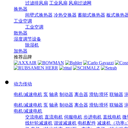
过滤排风扇
工业风扇
风扇过滤网
换热器
间壁式换热器
冷热交换器
蓄能式换热器
板式换热
工业空调
工业空调
散热器
湿度调节设备
除湿机
加热器
推荐品牌
动力传动
电机/减速电机
泵
轴承
制动器
离合器
滑轨|滑环
联轴器
电机/减速电机
泵
轴承
制动器
离合器
滑轨|滑环
联轴器
电机/减速电机
交流电机
直流电机
伺服电机
步进电机
直线电机
微
线针轮减速机
谐波减速机
电机配件
减速机（功率≤7