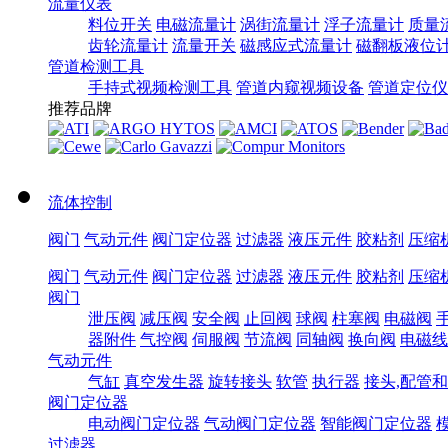
流量仪表
料位开关
电磁流量计
涡街流量计
浮子流量计
质量
齿轮流量计
流量开关
磁感应式流量计
磁翻板液位
管道检测工具
手持式视频检测工具
管道内窥视频设备
管道定位仪
推荐品牌
流体控制
阀门
气动元件
阀门定位器
过滤器
液压元件
胶粘剂
压缩
阀门
气动元件
阀门定位器
过滤器
液压元件
胶粘剂
压缩
阀门
泄压阀
减压阀
安全阀
止回阀
球阀
柱塞阀
电磁阀
器附件
气控阀
伺服阀
节流阀
同轴阀
换向阀
电磁线
气动元件
气缸
真空发生器
旋转接头
软管
执行器
接头,配管
阀门定位器
电动阀门定位器
气动阀门定位器
智能阀门定位器
过滤器