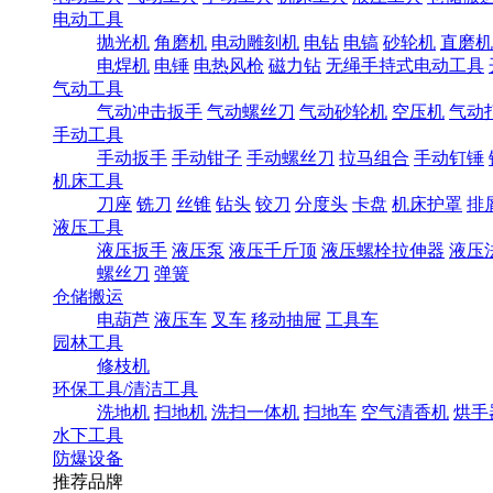
电动工具
抛光机
角磨机
电动雕刻机
电钻
电镐
砂轮机
直磨机
电焊机
电锤
电热风枪
磁力钻
无绳手持式电动工具
气动工具
气动冲击扳手
气动螺丝刀
气动砂轮机
空压机
气动
手动工具
手动扳手
手动钳子
手动螺丝刀
拉马组合
手动钉锤
机床工具
刀座
铣刀
丝锥
钻头
铰刀
分度头
卡盘
机床护罩
排
液压工具
液压扳手
液压泵
液压千斤顶
液压螺栓拉伸器
液压
螺丝刀
弹簧
仓储搬运
电葫芦
液压车
叉车
移动抽屉
工具车
园林工具
修枝机
环保工具/清洁工具
洗地机
扫地机
洗扫一体机
扫地车
空气清香机
烘手
水下工具
防爆设备
推荐品牌