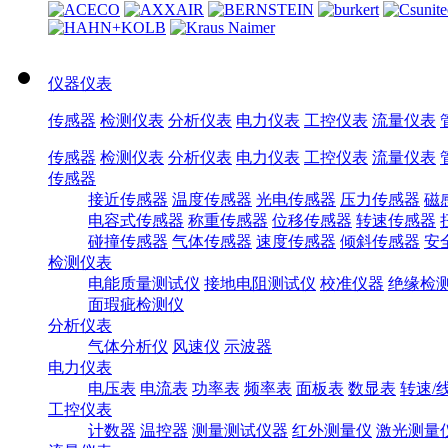
仪器仪表
传感器
检测仪表
分析仪表
电力仪表
工控仪表
流量仪表
传感器
检测仪表
分析仪表
电力仪表
工控仪表
流量仪表
传感器
接近传感器
温度传感器
光电传感器
压力传感器
磁
电容式传感器
称重传感器
位移传感器
转速传感器
碰撞传感器
气体传感器
速度传感器
倾斜传感器
安
检测仪表
电能质量测试仪
接地电阻测试仪
校准仪器
绝缘检
面瑕疵检测仪
分析仪表
气体分析仪
风速仪
示波器
电力仪表
电压表
电流表
功率表
频率表
面板表
数显表
转速/
工控仪表
计数器
温控器
测量测试仪器
红外测量仪
激光测量