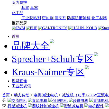
听力防护
耳罩
耳塞
化工品
工业胶粘剂
密封剂
清洗剂
防腐防磨涂料
化工材料
推荐品牌
首页
品牌大全
Sprecher+Schuh专区
Kraus-Naimer专区
现货直销
工业品资讯
首页
>
动力传动
>
电机/减速电机
>
减速机（功率≤750W直流
分
交流电机
直流电机
伺服电机
步进电机
直线电机
类
行星减速机
摆线针轮减速机
谐波减速机
电机配件