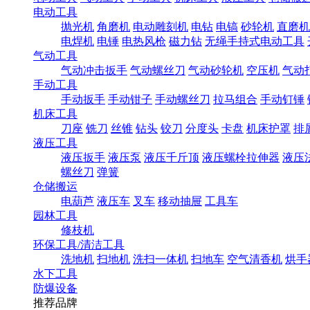
电动工具
抛光机
角磨机
电动雕刻机
电钻
电镐
砂轮机
直磨机
电焊机
电锤
电热风枪
磁力钻
无绳手持式电动工具
气动工具
气动冲击扳手
气动螺丝刀
气动砂轮机
空压机
气动
手动工具
手动扳手
手动钳子
手动螺丝刀
拉马组合
手动钉锤
机床工具
刀座
铣刀
丝锥
钻头
铰刀
分度头
卡盘
机床护罩
排
液压工具
液压扳手
液压泵
液压千斤顶
液压螺栓拉伸器
液压
螺丝刀
弹簧
仓储搬运
电葫芦
液压车
叉车
移动抽屉
工具车
园林工具
修枝机
环保工具/清洁工具
洗地机
扫地机
洗扫一体机
扫地车
空气清香机
烘手
水下工具
防爆设备
推荐品牌