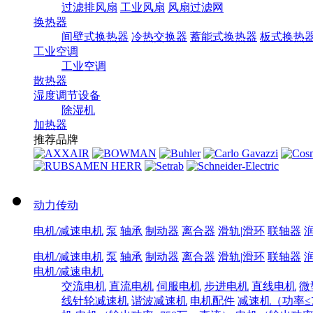
过滤排风扇
工业风扇
风扇过滤网
换热器
间壁式换热器
冷热交换器
蓄能式换热器
板式换热
工业空调
工业空调
散热器
湿度调节设备
除湿机
加热器
推荐品牌
动力传动
电机/减速电机
泵
轴承
制动器
离合器
滑轨|滑环
联轴器
电机/减速电机
泵
轴承
制动器
离合器
滑轨|滑环
联轴器
电机/减速电机
交流电机
直流电机
伺服电机
步进电机
直线电机
微
线针轮减速机
谐波减速机
电机配件
减速机（功率≤7