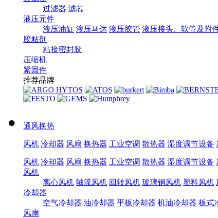
过滤器
滤芯
液压元件
液压油缸
液压马达
液压胶管
液压接头、软管及附
胶粘剂
粘接密封胶
压缩机
紧固件
推荐品牌
通风换热
风机
冷却器
风扇
换热器
工业空调
散热器
湿度调节设备
风机
冷却器
风扇
换热器
工业空调
散热器
湿度调节设备
风机
离心风机
轴流风机
回转风机
玻璃钢风机
塑料风机
冷却器
空气冷却器
油冷却器
平板冷却器
机油冷却器
板式
风扇