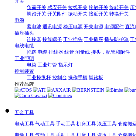
开关
负荷开关
感应开关
拉线开关
接触开关
旋转开关
压
脚踏开关
开关附件
振动开关
接近开关
转换开关
电源
蓄电池
通讯电源
稳压电源
开关电源
电源配件
直流
插座插头
连接器
接线端子
工业插头
工业插座
插头防护罩
工
电线电缆
拖链
电缆
排线器
线管
测量线
接头，配管和附件
工业照明
电筒
工业灯管
指示灯
控制装置
工业操纵杆
控制台
操作手柄
脚踏板
推荐品牌
五金工具
电动工具
气动工具
手动工具
机床工具
液压工具
仓储搬
电动工具
气动工具
手动工具
机床工具
液压工具
仓储搬