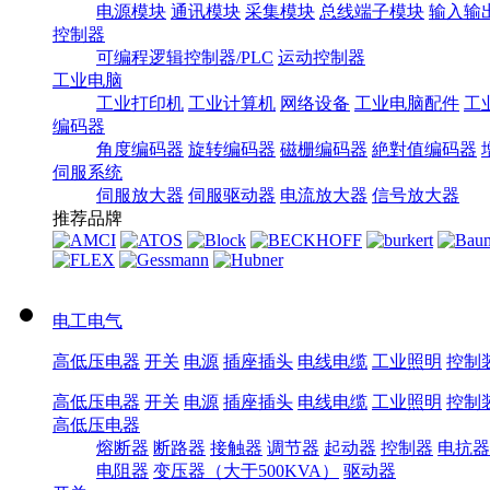
电源模块
通讯模块
采集模块
总线端子模块
输入输
控制器
可编程逻辑控制器/PLC
运动控制器
工业电脑
工业打印机
工业计算机
网络设备
工业电脑配件
工
编码器
角度编码器
旋转编码器
磁栅编码器
絶對值编码器
伺服系统
伺服放大器
伺服驱动器
电流放大器
信号放大器
推荐品牌
电工电气
高低压电器
开关
电源
插座插头
电线电缆
工业照明
控制
高低压电器
开关
电源
插座插头
电线电缆
工业照明
控制
高低压电器
熔断器
断路器
接触器
调节器
起动器
控制器
电抗器
电阻器
变压器（大于500KVA）
驱动器