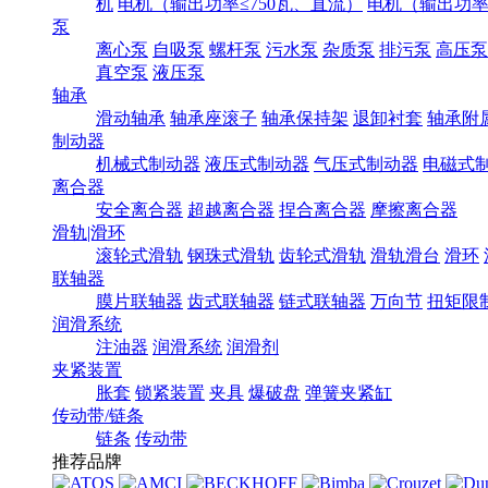
机
电机（输出功率≤750瓦、直流）
电机（输出功率7
泵
离心泵
自吸泵
螺杆泵
污水泵
杂质泵
排污泵
高压泵
真空泵
液压泵
轴承
滑动轴承
轴承座滚子
轴承保持架
退卸衬套
轴承附
制动器
机械式制动器
液压式制动器
气压式制动器
电磁式
离合器
安全离合器
超越离合器
捏合离合器
摩擦离合器
滑轨|滑环
滚轮式滑轨
钢珠式滑轨
齿轮式滑轨
滑轨滑台
滑环
联轴器
膜片联轴器
齿式联轴器
链式联轴器
万向节
扭矩限
润滑系统
注油器
润滑系统
润滑剂
夹紧装置
胀套
锁紧装置
夹具
爆破盘
弹簧夹紧缸
传动带/链条
链条
传动带
推荐品牌