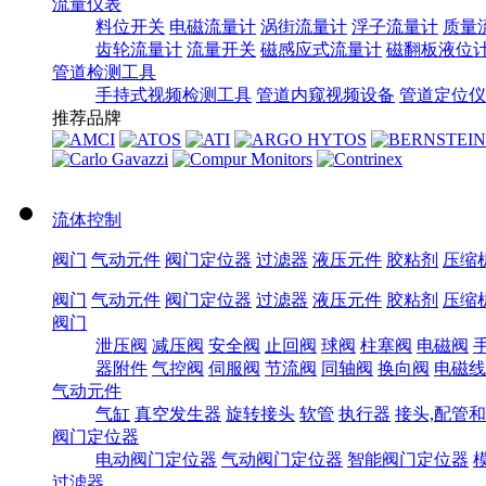
流量仪表
料位开关
电磁流量计
涡街流量计
浮子流量计
质量
齿轮流量计
流量开关
磁感应式流量计
磁翻板液位
管道检测工具
手持式视频检测工具
管道内窥视频设备
管道定位仪
推荐品牌
流体控制
阀门
气动元件
阀门定位器
过滤器
液压元件
胶粘剂
压缩
阀门
气动元件
阀门定位器
过滤器
液压元件
胶粘剂
压缩
阀门
泄压阀
减压阀
安全阀
止回阀
球阀
柱塞阀
电磁阀
器附件
气控阀
伺服阀
节流阀
同轴阀
换向阀
电磁线
气动元件
气缸
真空发生器
旋转接头
软管
执行器
接头,配管
阀门定位器
电动阀门定位器
气动阀门定位器
智能阀门定位器
过滤器