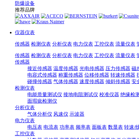
防爆设备
推荐品牌
仪器仪表
传感器
检测仪表
分析仪表
电力仪表
工控仪表
流量仪表
传感器
检测仪表
分析仪表
电力仪表
工控仪表
流量仪表
传感器
接近传感器
温度传感器
光电传感器
压力传感器
磁
电容式传感器
称重传感器
位移传感器
转速传感器
碰撞传感器
气体传感器
速度传感器
倾斜传感器
安
检测仪表
电能质量测试仪
接地电阻测试仪
校准仪器
绝缘检
面瑕疵检测仪
分析仪表
气体分析仪
风速仪
示波器
电力仪表
电压表
电流表
功率表
频率表
面板表
数显表
转速/
工控仪表