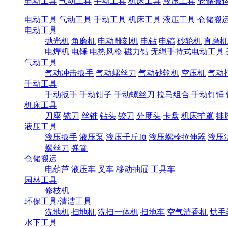
电动工具
气动工具
手动工具
机床工具
液压工具
仓储搬
电动工具
气动工具
手动工具
机床工具
液压工具
仓储搬
电动工具
抛光机
角磨机
电动雕刻机
电钻
电镐
砂轮机
直磨机
电焊机
电锤
电热风枪
磁力钻
无绳手持式电动工具
气动工具
气动冲击扳手
气动螺丝刀
气动砂轮机
空压机
气动
手动工具
手动扳手
手动钳子
手动螺丝刀
拉马组合
手动钉锤
机床工具
刀座
铣刀
丝锥
钻头
铰刀
分度头
卡盘
机床护罩
排
液压工具
液压扳手
液压泵
液压千斤顶
液压螺栓拉伸器
液压
螺丝刀
弹簧
仓储搬运
电葫芦
液压车
叉车
移动抽屉
工具车
园林工具
修枝机
环保工具/清洁工具
洗地机
扫地机
洗扫一体机
扫地车
空气清香机
烘手
水下工具