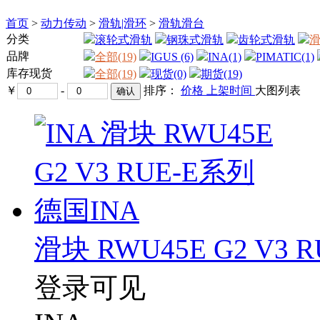
首页
>
动力传动
>
滑轨|滑环
>
滑轨滑台
分类
滚轮式滑轨
钢珠式滑轨
齿轮式滑轨
品牌
全部(19)
IGUS (6)
INA(1)
PIMATIC(1)
库存现货
全部(19)
现货(0)
期货(19)
￥
-
排序：
价格
上架时间
大图
列表
滑块 RWU45E G2 V3 
登录可见