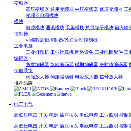
变频器
高压变频器
通用变频器
中压变频器
低压变频器
工
变频器电源模块
模块
电源模块
通讯模块
采集模块
总线端子模块
输入输
控制器
可编程逻辑控制器/PLC
运动控制器
工业电脑
工业打印机
工业计算机
网络设备
工业电脑配件
工
编码器
角度编码器
旋转编码器
磁栅编码器
絶對值编码器
伺服系统
伺服放大器
伺服驱动器
电流放大器
信号放大器
推荐品牌
电工电气
高低压电器
开关
电源
插座插头
电线电缆
工业照明
控制
高低压电器
开关
电源
插座插头
电线电缆
工业照明
控制