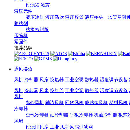
过滤器
滤芯
液压元件
液压油缸
液压马达
液压胶管
液压接头、软管及附
胶粘剂
粘接密封胶
压缩机
紧固件
推荐品牌
通风换热
风机
冷却器
风扇
换热器
工业空调
散热器
湿度调节设备
风机
冷却器
风扇
换热器
工业空调
散热器
湿度调节设备
风机
离心风机
轴流风机
回转风机
玻璃钢风机
塑料风机
冷却器
空气冷却器
油冷却器
平板冷却器
机油冷却器
板式
风扇
过滤排风扇
工业风扇
风扇过滤网