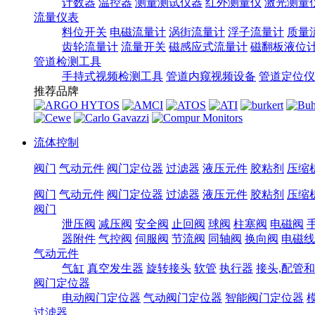
计数器
温控器
测量测试仪器
红外测量仪
激光测量
流量仪表
料位开关
电磁流量计
涡街流量计
浮子流量计
质量
齿轮流量计
流量开关
磁感应式流量计
磁翻板液位
管道检测工具
手持式视频检测工具
管道内窥视频设备
管道定位仪
推荐品牌
流体控制
阀门
气动元件
阀门定位器
过滤器
液压元件
胶粘剂
压缩
阀门
气动元件
阀门定位器
过滤器
液压元件
胶粘剂
压缩
阀门
泄压阀
减压阀
安全阀
止回阀
球阀
柱塞阀
电磁阀
器附件
气控阀
伺服阀
节流阀
同轴阀
换向阀
电磁线
气动元件
气缸
真空发生器
旋转接头
软管
执行器
接头,配管
阀门定位器
电动阀门定位器
气动阀门定位器
智能阀门定位器
过滤器