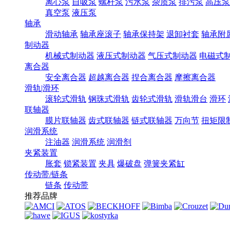
离心泵
自吸泵
螺杆泵
污水泵
杂质泵
排污泵
高压泵
真空泵
液压泵
轴承
滑动轴承
轴承座滚子
轴承保持架
退卸衬套
轴承附
制动器
机械式制动器
液压式制动器
气压式制动器
电磁式
离合器
安全离合器
超越离合器
捏合离合器
摩擦离合器
滑轨|滑环
滚轮式滑轨
钢珠式滑轨
齿轮式滑轨
滑轨滑台
滑环
联轴器
膜片联轴器
齿式联轴器
链式联轴器
万向节
扭矩限
润滑系统
注油器
润滑系统
润滑剂
夹紧装置
胀套
锁紧装置
夹具
爆破盘
弹簧夹紧缸
传动带/链条
链条
传动带
推荐品牌