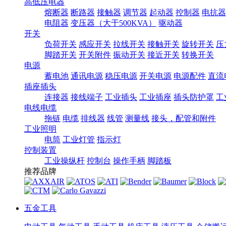
高低压电器
熔断器
断路器
接触器
调节器
起动器
控制器
电抗器
电阻器
变压器（大于500KVA）
驱动器
开关
负荷开关
感应开关
拉线开关
接触开关
旋转开关
压
脚踏开关
开关附件
振动开关
接近开关
转换开关
电源
蓄电池
通讯电源
稳压电源
开关电源
电源配件
直流
插座插头
连接器
接线端子
工业插头
工业插座
插头防护罩
工
电线电缆
拖链
电缆
排线器
线管
测量线
接头，配管和附件
工业照明
电筒
工业灯管
指示灯
控制装置
工业操纵杆
控制台
操作手柄
脚踏板
推荐品牌
五金工具