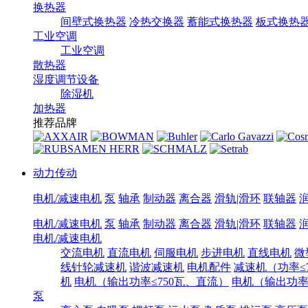
换热器
间壁式换热器
冷热交换器
蓄能式换热器
板式换热
工业空调
工业空调
散热器
湿度调节设备
除湿机
加热器
推荐品牌
动力传动
电机/减速电机
泵
轴承
制动器
离合器
滑轨|滑环
联轴器
电机/减速电机
泵
轴承
制动器
离合器
滑轨|滑环
联轴器
电机/减速电机
交流电机
直流电机
伺服电机
步进电机
直线电机
微
线针轮减速机
谐波减速机
电机配件
减速机（功率≤7
机
电机（输出功率≤750瓦、直流）
电机（输出功率7
泵