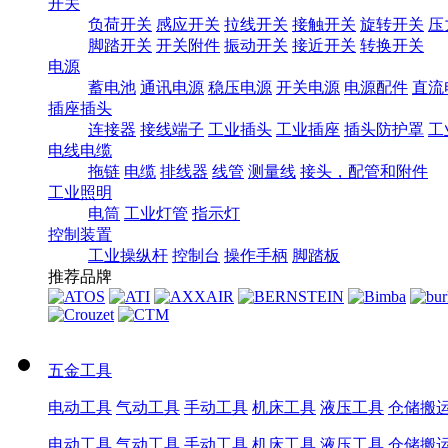
开关
负荷开关
感应开关
拉线开关
接触开关
旋转开关
压
脚踏开关
开关附件
振动开关
接近开关
转换开关
电源
蓄电池
通讯电源
稳压电源
开关电源
电源配件
直流
插座插头
连接器
接线端子
工业插头
工业插座
插头防护罩
工
电线电缆
拖链
电缆
排线器
线管
测量线
接头，配管和附件
工业照明
电筒
工业灯管
指示灯
控制装置
工业操纵杆
控制台
操作手柄
脚踏板
推荐品牌
五金工具
电动工具
气动工具
手动工具
机床工具
液压工具
仓储搬
电动工具
气动工具
手动工具
机床工具
液压工具
仓储搬