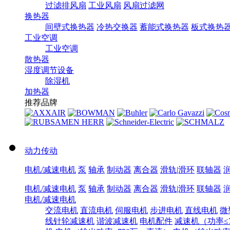
过滤排风扇
工业风扇
风扇过滤网
换热器
间壁式换热器
冷热交换器
蓄能式换热器
板式换热
工业空调
工业空调
散热器
湿度调节设备
除湿机
加热器
推荐品牌
动力传动
电机/减速电机
泵
轴承
制动器
离合器
滑轨|滑环
联轴器
电机/减速电机
泵
轴承
制动器
离合器
滑轨|滑环
联轴器
电机/减速电机
交流电机
直流电机
伺服电机
步进电机
直线电机
微
线针轮减速机
谐波减速机
电机配件
减速机（功率≤7