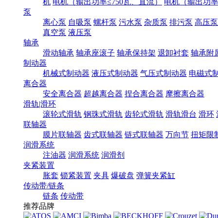
机
电机（输出功率≤750瓦、直流）
电机（输出功率7
泵
离心泵
自吸泵
螺杆泵
污水泵
杂质泵
排污泵
高压泵
真空泵
液压泵
轴承
滑动轴承
轴承座滚子
轴承保持架
退卸衬套
轴承附
制动器
机械式制动器
液压式制动器
气压式制动器
电磁式
离合器
安全离合器
超越离合器
捏合离合器
摩擦离合器
滑轨|滑环
滚轮式滑轨
钢珠式滑轨
齿轮式滑轨
滑轨滑台
滑环
联轴器
膜片联轴器
齿式联轴器
链式联轴器
万向节
扭矩限
润滑系统
注油器
润滑系统
润滑剂
夹紧装置
胀套
锁紧装置
夹具
爆破盘
弹簧夹紧缸
传动带/链条
链条
传动带
推荐品牌