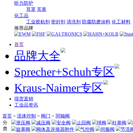
听力防护
耳罩
耳塞
化工品
工业胶粘剂
密封剂
清洗剂
防腐防磨涂料
化工材料
推荐品牌
首页
品牌大全
Sprecher+Schuh专区
Kraus-Naimer专区
现货直销
工业品资讯
首页
>
流体控制
>
阀门
>
同轴阀
分
泄压阀
减压阀
安全阀
止回阀
球阀
柱塞阀
类
旋塞阀
阀体及连接器附件
气控阀
伺服阀
节流