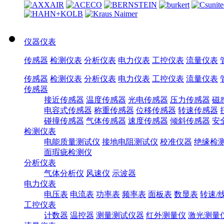
仪器仪表
传感器
检测仪表
分析仪表
电力仪表
工控仪表
流量仪表
传感器
检测仪表
分析仪表
电力仪表
工控仪表
流量仪表
传感器
接近传感器
温度传感器
光电传感器
压力传感器
磁
电容式传感器
称重传感器
位移传感器
转速传感器
碰撞传感器
气体传感器
速度传感器
倾斜传感器
安
检测仪表
电能质量测试仪
接地电阻测试仪
校准仪器
绝缘检
面瑕疵检测仪
分析仪表
气体分析仪
风速仪
示波器
电力仪表
电压表
电流表
功率表
频率表
面板表
数显表
转速/
工控仪表
计数器
温控器
测量测试仪器
红外测量仪
激光测量