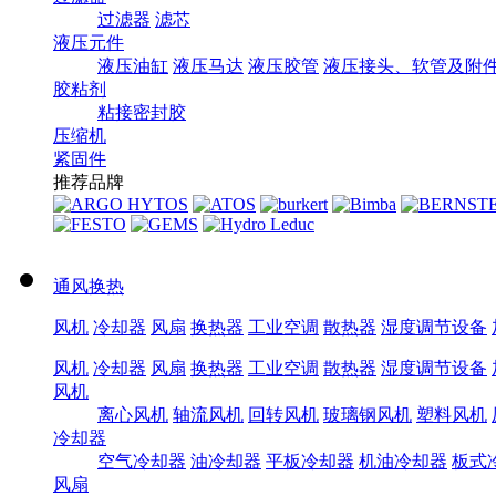
过滤器
滤芯
液压元件
液压油缸
液压马达
液压胶管
液压接头、软管及附
胶粘剂
粘接密封胶
压缩机
紧固件
推荐品牌
通风换热
风机
冷却器
风扇
换热器
工业空调
散热器
湿度调节设备
风机
冷却器
风扇
换热器
工业空调
散热器
湿度调节设备
风机
离心风机
轴流风机
回转风机
玻璃钢风机
塑料风机
冷却器
空气冷却器
油冷却器
平板冷却器
机油冷却器
板式
风扇