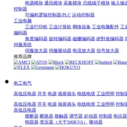
电源模块
通讯模块
采集模块
总线端子模块
输入输
控制器
可编程逻辑控制器/PLC
运动控制器
工业电脑
工业打印机
工业计算机
网络设备
工业电脑配件
工
编码器
角度编码器
旋转编码器
磁栅编码器
絶對值编码器
伺服系统
伺服放大器
伺服驱动器
电流放大器
信号放大器
推荐品牌
电工电气
高低压电器
开关
电源
插座插头
电线电缆
工业照明
控制
高低压电器
开关
电源
插座插头
电线电缆
工业照明
控制
高低压电器
熔断器
断路器
接触器
调节器
起动器
控制器
电抗器
电阻器
变压器（大于500KVA）
驱动器