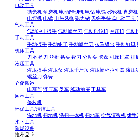
电动工具
抛光机
角磨机
电动雕刻机
电钻
电镐
砂轮机
直磨机
电焊机
电锤
电热风枪
磁力钻
无绳手持式电动工具
气动工具
气动冲击扳手
气动螺丝刀
气动砂轮机
空压机
气动
手动工具
手动扳手
手动钳子
手动螺丝刀
拉马组合
手动钉锤
机床工具
刀座
铣刀
丝锥
钻头
铰刀
分度头
卡盘
机床护罩
排
液压工具
液压扳手
液压泵
液压千斤顶
液压螺栓拉伸器
液压
螺丝刀
弹簧
仓储搬运
电葫芦
液压车
叉车
移动抽屉
工具车
园林工具
修枝机
环保工具/清洁工具
洗地机
扫地机
洗扫一体机
扫地车
空气清香机
烘手
水下工具
防爆设备
推荐品牌