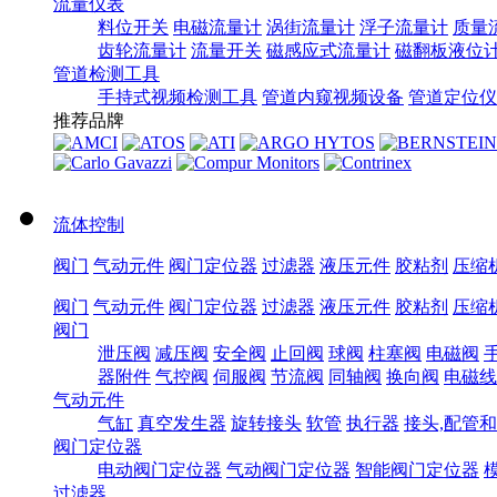
流量仪表
料位开关
电磁流量计
涡街流量计
浮子流量计
质量
齿轮流量计
流量开关
磁感应式流量计
磁翻板液位
管道检测工具
手持式视频检测工具
管道内窥视频设备
管道定位仪
推荐品牌
流体控制
阀门
气动元件
阀门定位器
过滤器
液压元件
胶粘剂
压缩
阀门
气动元件
阀门定位器
过滤器
液压元件
胶粘剂
压缩
阀门
泄压阀
减压阀
安全阀
止回阀
球阀
柱塞阀
电磁阀
器附件
气控阀
伺服阀
节流阀
同轴阀
换向阀
电磁线
气动元件
气缸
真空发生器
旋转接头
软管
执行器
接头,配管
阀门定位器
电动阀门定位器
气动阀门定位器
智能阀门定位器
过滤器