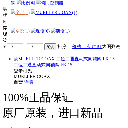
铁
比例阀
阀门控制器
品
全部(1)
MUELLER COAX(1)
牌
库
存
全部(1)
现货(0)
期货(1)
现
货
￥
-
排序：
价格
上架时间
大图
列表
二位二通直动式同轴阀 FK 15
登录可见
MUELLER COAX
自营
详情
100%正品保证
原厂原装，进口新品