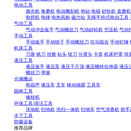
电动工具
抛光机
角磨机
电动雕刻机
电钻
电镐
砂轮机
直磨机
电焊机
电锤
电热风枪
磁力钻
无绳手持式电动工具
气动工具
气动冲击扳手
气动螺丝刀
气动砂轮机
空压机
气动
手动工具
手动扳手
手动钳子
手动螺丝刀
拉马组合
手动钉锤
机床工具
刀座
铣刀
丝锥
钻头
铰刀
分度头
卡盘
机床护罩
排
液压工具
液压扳手
液压泵
液压千斤顶
液压螺栓拉伸器
液压
螺丝刀
弹簧
仓储搬运
电葫芦
液压车
叉车
移动抽屉
工具车
园林工具
修枝机
环保工具/清洁工具
洗地机
扫地机
洗扫一体机
扫地车
空气清香机
烘手
水下工具
防爆设备
推荐品牌