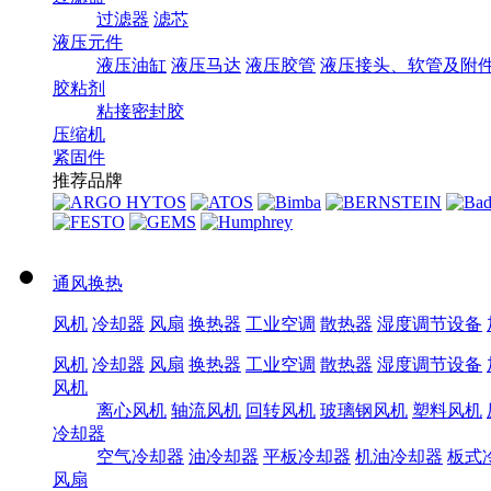
过滤器
滤芯
液压元件
液压油缸
液压马达
液压胶管
液压接头、软管及附
胶粘剂
粘接密封胶
压缩机
紧固件
推荐品牌
通风换热
风机
冷却器
风扇
换热器
工业空调
散热器
湿度调节设备
风机
冷却器
风扇
换热器
工业空调
散热器
湿度调节设备
风机
离心风机
轴流风机
回转风机
玻璃钢风机
塑料风机
冷却器
空气冷却器
油冷却器
平板冷却器
机油冷却器
板式
风扇