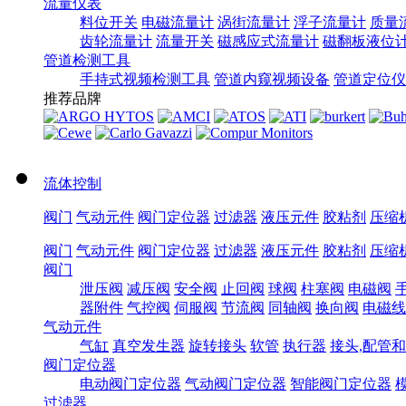
流量仪表
料位开关
电磁流量计
涡街流量计
浮子流量计
质量
齿轮流量计
流量开关
磁感应式流量计
磁翻板液位
管道检测工具
手持式视频检测工具
管道内窥视频设备
管道定位仪
推荐品牌
流体控制
阀门
气动元件
阀门定位器
过滤器
液压元件
胶粘剂
压缩
阀门
气动元件
阀门定位器
过滤器
液压元件
胶粘剂
压缩
阀门
泄压阀
减压阀
安全阀
止回阀
球阀
柱塞阀
电磁阀
器附件
气控阀
伺服阀
节流阀
同轴阀
换向阀
电磁线
气动元件
气缸
真空发生器
旋转接头
软管
执行器
接头,配管
阀门定位器
电动阀门定位器
气动阀门定位器
智能阀门定位器
过滤器