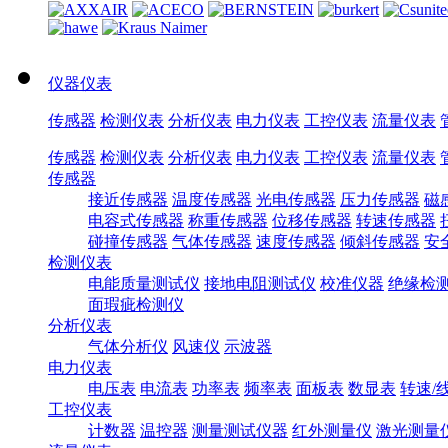
仪器仪表
传感器
检测仪表
分析仪表
电力仪表
工控仪表
流量仪表
传感器
检测仪表
分析仪表
电力仪表
工控仪表
流量仪表
传感器
接近传感器
温度传感器
光电传感器
压力传感器
磁
电容式传感器
称重传感器
位移传感器
转速传感器
碰撞传感器
气体传感器
速度传感器
倾斜传感器
安
检测仪表
电能质量测试仪
接地电阻测试仪
校准仪器
绝缘检
面瑕疵检测仪
分析仪表
气体分析仪
风速仪
示波器
电力仪表
电压表
电流表
功率表
频率表
面板表
数显表
转速/
工控仪表
计数器
温控器
测量测试仪器
红外测量仪
激光测量