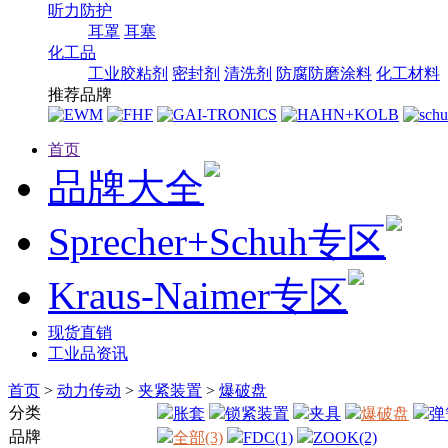
听力防护
耳罩
耳塞
化工品
工业胶粘剂
密封剂
清洗剂
防腐防磨涂料
化工材料
推荐品牌
首页
品牌大全
Sprecher+Schuh专区
Kraus-Naimer专区
现货直销
工业品资讯
首页
>
动力传动
>
夹紧装置
>
爆破盘
分类
胀套
锁紧装置
夹具
爆破盘
弹
品牌
全部(3)
FDC(1)
ZOOK(2)