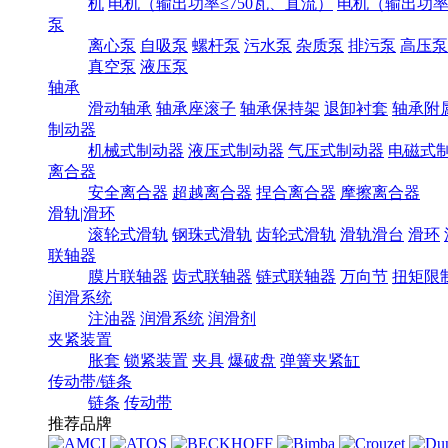
机
电机（输出功率≤750瓦、直流）
电机（输出功率7
泵
离心泵
自吸泵
螺杆泵
污水泵
杂质泵
排污泵
高压泵
真空泵
液压泵
轴承
滑动轴承
轴承座滚子
轴承保持架
退卸衬套
轴承附
制动器
机械式制动器
液压式制动器
气压式制动器
电磁式
离合器
安全离合器
超越离合器
捏合离合器
摩擦离合器
滑轨|滑环
滚轮式滑轨
钢珠式滑轨
齿轮式滑轨
滑轨滑台
滑环
联轴器
膜片联轴器
齿式联轴器
链式联轴器
万向节
扭矩限
润滑系统
注油器
润滑系统
润滑剂
夹紧装置
胀套
锁紧装置
夹具
爆破盘
弹簧夹紧缸
传动带/链条
链条
传动带
推荐品牌