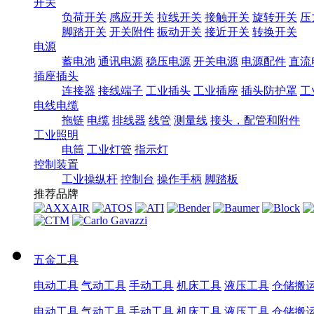
开关
负荷开关
感应开关
拉线开关
接触开关
旋转开关
压
脚踏开关
开关附件
振动开关
接近开关
转换开关
电源
蓄电池
通讯电源
稳压电源
开关电源
电源配件
直流
插座插头
连接器
接线端子
工业插头
工业插座
插头防护罩
工
电线电缆
拖链
电缆
排线器
线管
测量线
接头，配管和附件
工业照明
电筒
工业灯管
指示灯
控制装置
工业操纵杆
控制台
操作手柄
脚踏板
推荐品牌
五金工具
电动工具
气动工具
手动工具
机床工具
液压工具
仓储搬
电动工具
气动工具
手动工具
机床工具
液压工具
仓储搬