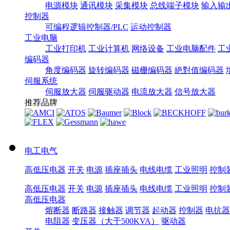
电源模块
通讯模块
采集模块
总线端子模块
输入输
控制器
可编程逻辑控制器/PLC
运动控制器
工业电脑
工业打印机
工业计算机
网络设备
工业电脑配件
工
编码器
角度编码器
旋转编码器
磁栅编码器
絶對值编码器
伺服系统
伺服放大器
伺服驱动器
电流放大器
信号放大器
推荐品牌
电工电气
高低压电器
开关
电源
插座插头
电线电缆
工业照明
控制
高低压电器
开关
电源
插座插头
电线电缆
工业照明
控制
高低压电器
熔断器
断路器
接触器
调节器
起动器
控制器
电抗器
电阻器
变压器（大于500KVA）
驱动器