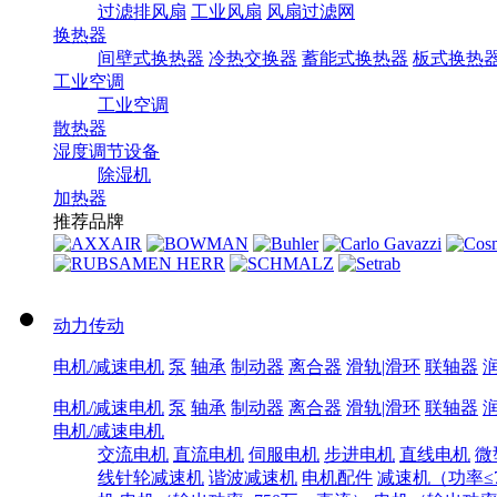
过滤排风扇
工业风扇
风扇过滤网
换热器
间壁式换热器
冷热交换器
蓄能式换热器
板式换热
工业空调
工业空调
散热器
湿度调节设备
除湿机
加热器
推荐品牌
动力传动
电机/减速电机
泵
轴承
制动器
离合器
滑轨|滑环
联轴器
电机/减速电机
泵
轴承
制动器
离合器
滑轨|滑环
联轴器
电机/减速电机
交流电机
直流电机
伺服电机
步进电机
直线电机
微
线针轮减速机
谐波减速机
电机配件
减速机（功率≤7