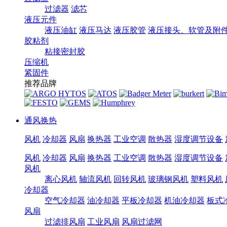
过滤器
滤芯
液压元件
液压油缸
液压马达
液压胶管
液压接头、软管及附
胶粘剂
粘接密封胶
压缩机
紧固件
推荐品牌
通风换热
风机
冷却器
风扇
换热器
工业空调
散热器
湿度调节设备
风机
冷却器
风扇
换热器
工业空调
散热器
湿度调节设备
风机
离心风机
轴流风机
回转风机
玻璃钢风机
塑料风机
冷却器
空气冷却器
油冷却器
平板冷却器
机油冷却器
板式
风扇
过滤排风扇
工业风扇
风扇过滤网