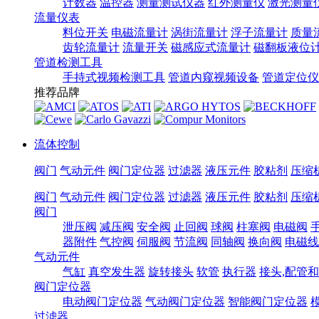
计数器
温控器
测量测试仪器
红外测量仪
激光测量
流量仪表
料位开关
电磁流量计
涡街流量计
浮子流量计
质量
齿轮流量计
流量开关
磁感应式流量计
磁翻板液位
管道检测工具
手持式视频检测工具
管道内窥视频设备
管道定位仪
推荐品牌
流体控制
阀门
气动元件
阀门定位器
过滤器
液压元件
胶粘剂
压缩
阀门
气动元件
阀门定位器
过滤器
液压元件
胶粘剂
压缩
阀门
泄压阀
减压阀
安全阀
止回阀
球阀
柱塞阀
电磁阀
器附件
气控阀
伺服阀
节流阀
同轴阀
换向阀
电磁线
气动元件
气缸
真空发生器
旋转接头
软管
执行器
接头,配管
阀门定位器
电动阀门定位器
气动阀门定位器
智能阀门定位器
过滤器