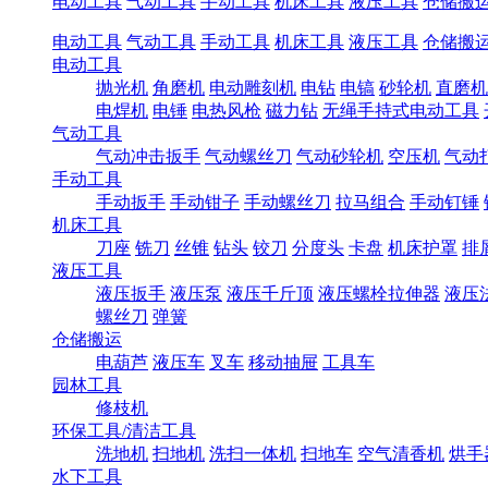
电动工具
气动工具
手动工具
机床工具
液压工具
仓储搬
电动工具
气动工具
手动工具
机床工具
液压工具
仓储搬
电动工具
抛光机
角磨机
电动雕刻机
电钻
电镐
砂轮机
直磨机
电焊机
电锤
电热风枪
磁力钻
无绳手持式电动工具
气动工具
气动冲击扳手
气动螺丝刀
气动砂轮机
空压机
气动
手动工具
手动扳手
手动钳子
手动螺丝刀
拉马组合
手动钉锤
机床工具
刀座
铣刀
丝锥
钻头
铰刀
分度头
卡盘
机床护罩
排
液压工具
液压扳手
液压泵
液压千斤顶
液压螺栓拉伸器
液压
螺丝刀
弹簧
仓储搬运
电葫芦
液压车
叉车
移动抽屉
工具车
园林工具
修枝机
环保工具/清洁工具
洗地机
扫地机
洗扫一体机
扫地车
空气清香机
烘手
水下工具