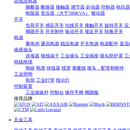
高低压电器
熔断器
断路器
接触器
调节器
起动器
控制器
电抗器
电阻器
变压器（大于500KVA）
驱动器
开关
负荷开关
感应开关
拉线开关
接触开关
旋转开关
压
脚踏开关
开关附件
振动开关
接近开关
转换开关
电源
蓄电池
通讯电源
稳压电源
开关电源
电源配件
直流
插座插头
连接器
接线端子
工业插头
工业插座
插头防护罩
工
电线电缆
拖链
电缆
排线器
线管
测量线
接头，配管和附件
工业照明
电筒
工业灯管
指示灯
控制装置
工业操纵杆
控制台
操作手柄
脚踏板
推荐品牌
五金工具