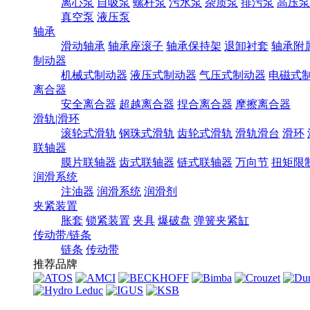
离心泵
自吸泵
螺杆泵
污水泵
杂质泵
排污泵
高压泵
真空泵
液压泵
轴承
滑动轴承
轴承座滚子
轴承保持架
退卸衬套
轴承附
制动器
机械式制动器
液压式制动器
气压式制动器
电磁式
离合器
安全离合器
超越离合器
捏合离合器
摩擦离合器
滑轨|滑环
滚轮式滑轨
钢珠式滑轨
齿轮式滑轨
滑轨滑台
滑环
联轴器
膜片联轴器
齿式联轴器
链式联轴器
万向节
扭矩限
润滑系统
注油器
润滑系统
润滑剂
夹紧装置
胀套
锁紧装置
夹具
爆破盘
弹簧夹紧缸
传动带/链条
链条
传动带
推荐品牌