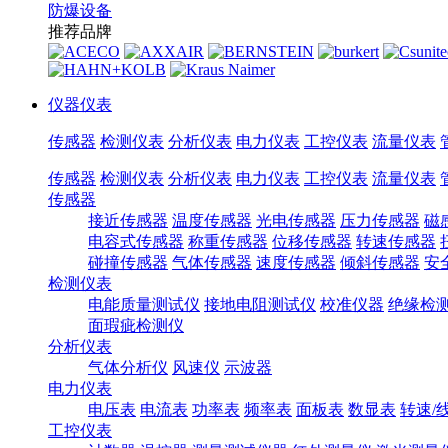
防爆设备
推荐品牌
仪器仪表
传感器
检测仪表
分析仪表
电力仪表
工控仪表
流量仪表
传感器
检测仪表
分析仪表
电力仪表
工控仪表
流量仪表
传感器
接近传感器
温度传感器
光电传感器
压力传感器
磁
电容式传感器
称重传感器
位移传感器
转速传感器
碰撞传感器
气体传感器
速度传感器
倾斜传感器
安
检测仪表
电能质量测试仪
接地电阻测试仪
校准仪器
绝缘检
面瑕疵检测仪
分析仪表
气体分析仪
风速仪
示波器
电力仪表
电压表
电流表
功率表
频率表
面板表
数显表
转速/
工控仪表