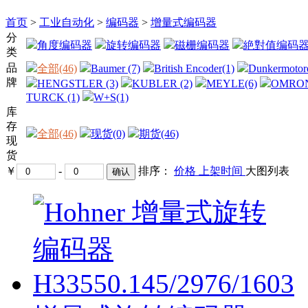
首页
>
工业自动化
>
编码器
>
增量式编码器
分
角度编码器
旋转编码器
磁栅编码器
絶對值编码
类
品
全部(46)
Baumer (7)
British Encoder(1)
Dunkermotor
牌
HENGSTLER (3)
KUBLER (2)
MEYLE(6)
OMRON
TURCK (1)
W+S(1)
库
存
全部(46)
现货(0)
期货(46)
现
货
￥
-
排序：
价格
上架时间
大图
列表