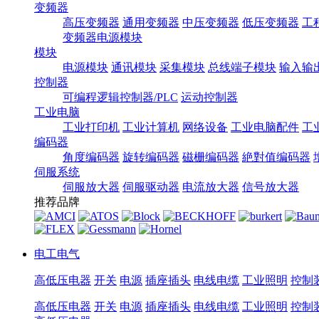
变频器
高压变频器
通用变频器
中压变频器
低压变频器
工
变频器电源模块
模块
电源模块
通讯模块
采集模块
总线端子模块
输入输
控制器
可编程逻辑控制器/PLC
运动控制器
工业电脑
工业打印机
工业计算机
网络设备
工业电脑配件
工
编码器
角度编码器
旋转编码器
磁栅编码器
絶對值编码器
伺服系统
伺服放大器
伺服驱动器
电流放大器
信号放大器
推荐品牌
电工电气
高低压电器
开关
电源
插座插头
电线电缆
工业照明
控制
高低压电器
开关
电源
插座插头
电线电缆
工业照明
控制