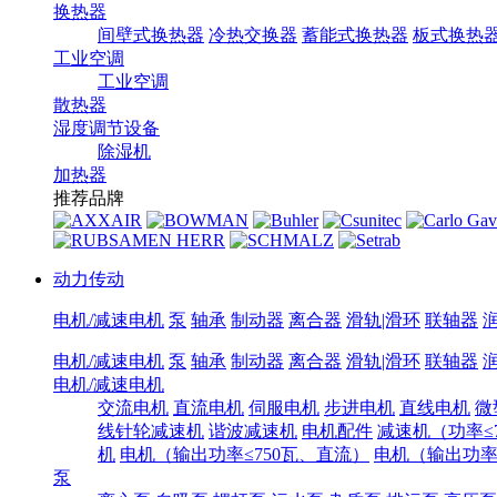
换热器
间壁式换热器
冷热交换器
蓄能式换热器
板式换热
工业空调
工业空调
散热器
湿度调节设备
除湿机
加热器
推荐品牌
动力传动
电机/减速电机
泵
轴承
制动器
离合器
滑轨|滑环
联轴器
电机/减速电机
泵
轴承
制动器
离合器
滑轨|滑环
联轴器
电机/减速电机
交流电机
直流电机
伺服电机
步进电机
直线电机
微
线针轮减速机
谐波减速机
电机配件
减速机（功率≤7
机
电机（输出功率≤750瓦、直流）
电机（输出功率7
泵