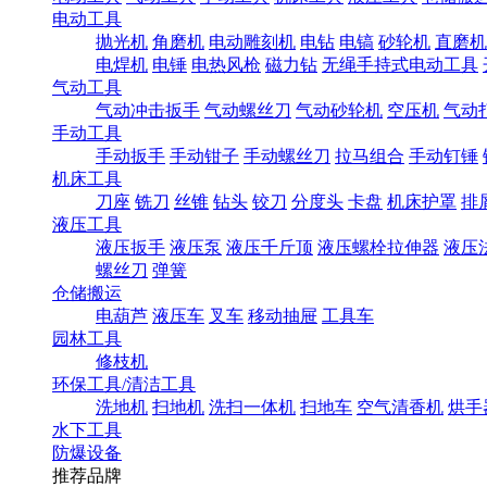
电动工具
抛光机
角磨机
电动雕刻机
电钻
电镐
砂轮机
直磨机
电焊机
电锤
电热风枪
磁力钻
无绳手持式电动工具
气动工具
气动冲击扳手
气动螺丝刀
气动砂轮机
空压机
气动
手动工具
手动扳手
手动钳子
手动螺丝刀
拉马组合
手动钉锤
机床工具
刀座
铣刀
丝锥
钻头
铰刀
分度头
卡盘
机床护罩
排
液压工具
液压扳手
液压泵
液压千斤顶
液压螺栓拉伸器
液压
螺丝刀
弹簧
仓储搬运
电葫芦
液压车
叉车
移动抽屉
工具车
园林工具
修枝机
环保工具/清洁工具
洗地机
扫地机
洗扫一体机
扫地车
空气清香机
烘手
水下工具
防爆设备
推荐品牌