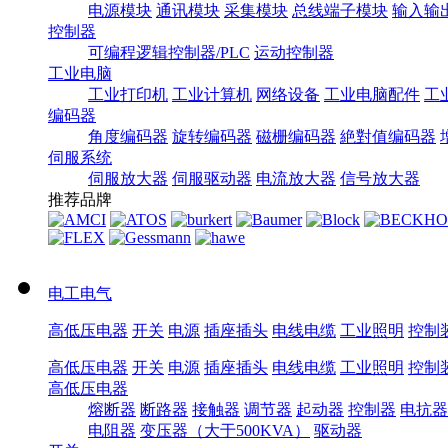
电源模块
通讯模块
采集模块
总线端子模块
输入输
控制器
可编程逻辑控制器/PLC
运动控制器
工业电脑
工业打印机
工业计算机
网络设备
工业电脑配件
工
编码器
角度编码器
旋转编码器
磁栅编码器
絶對值编码器
伺服系统
伺服放大器
伺服驱动器
电流放大器
信号放大器
推荐品牌
电工电气
高低压电器
开关
电源
插座插头
电线电缆
工业照明
控制
高低压电器
开关
电源
插座插头
电线电缆
工业照明
控制
高低压电器
熔断器
断路器
接触器
调节器
起动器
控制器
电抗器
电阻器
变压器（大于500KVA）
驱动器