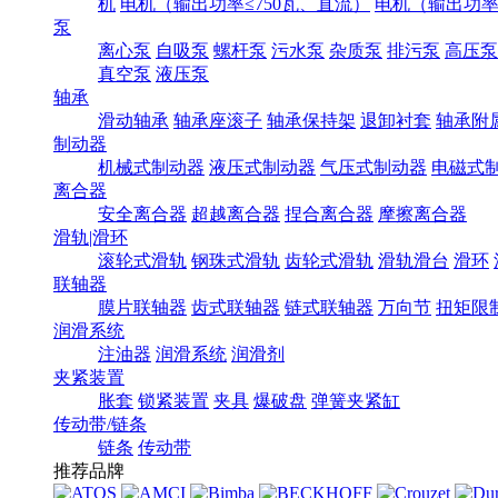
机
电机（输出功率≤750瓦、直流）
电机（输出功率7
泵
离心泵
自吸泵
螺杆泵
污水泵
杂质泵
排污泵
高压泵
真空泵
液压泵
轴承
滑动轴承
轴承座滚子
轴承保持架
退卸衬套
轴承附
制动器
机械式制动器
液压式制动器
气压式制动器
电磁式
离合器
安全离合器
超越离合器
捏合离合器
摩擦离合器
滑轨|滑环
滚轮式滑轨
钢珠式滑轨
齿轮式滑轨
滑轨滑台
滑环
联轴器
膜片联轴器
齿式联轴器
链式联轴器
万向节
扭矩限
润滑系统
注油器
润滑系统
润滑剂
夹紧装置
胀套
锁紧装置
夹具
爆破盘
弹簧夹紧缸
传动带/链条
链条
传动带
推荐品牌