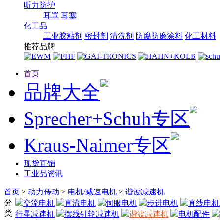
听力防护
耳罩
耳塞
化工品
工业胶粘剂
密封剂
清洗剂
防腐防磨涂料
化工材料
推荐品牌
首页
品牌大全
Sprecher+Schuh专区
Kraus-Naimer专区
现货直销
工业品资讯
首页
>
动力传动
>
电机/减速电机
>
谐波减速机
分
交流电机
直流电机
伺服电机
步进电机
直线电机
类
行星减速机
摆线针轮减速机
谐波减速机
电机配件