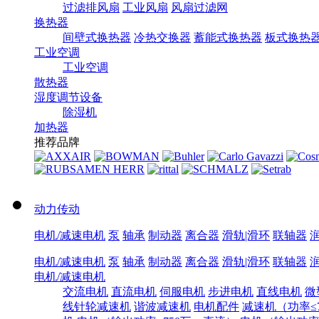
过滤排风扇
工业风扇
风扇过滤网
换热器
间壁式换热器
冷热交换器
蓄能式换热器
板式换热
工业空调
工业空调
散热器
湿度调节设备
除湿机
加热器
推荐品牌
动力传动
电机/减速电机
泵
轴承
制动器
离合器
滑轨|滑环
联轴器
电机/减速电机
泵
轴承
制动器
离合器
滑轨|滑环
联轴器
电机/减速电机
交流电机
直流电机
伺服电机
步进电机
直线电机
微
线针轮减速机
谐波减速机
电机配件
减速机（功率≤7