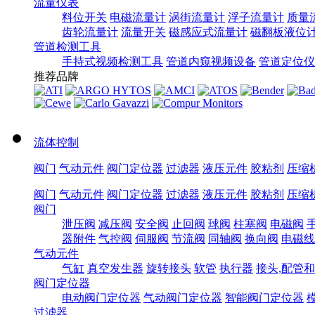
流量仪表
料位开关
电磁流量计
涡街流量计
浮子流量计
质量
齿轮流量计
流量开关
磁感应式流量计
磁翻板液位
管道检测工具
手持式视频检测工具
管道内窥视频设备
管道定位仪
推荐品牌
流体控制
阀门
气动元件
阀门定位器
过滤器
液压元件
胶粘剂
压缩
阀门
气动元件
阀门定位器
过滤器
液压元件
胶粘剂
压缩
阀门
泄压阀
减压阀
安全阀
止回阀
球阀
柱塞阀
电磁阀
器附件
气控阀
伺服阀
节流阀
同轴阀
换向阀
电磁线
气动元件
气缸
真空发生器
旋转接头
软管
执行器
接头,配管
阀门定位器
电动阀门定位器
气动阀门定位器
智能阀门定位器
过滤器