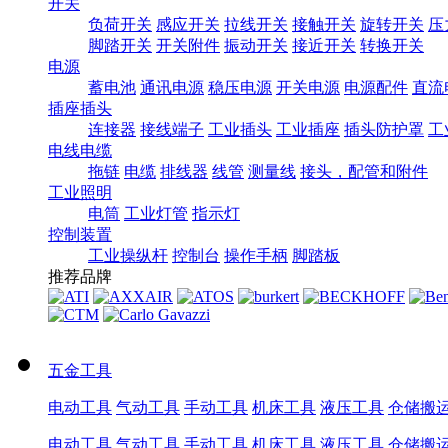
开关
负荷开关
感应开关
拉线开关
接触开关
旋转开关
压
脚踏开关
开关附件
振动开关
接近开关
转换开关
电源
蓄电池
通讯电源
稳压电源
开关电源
电源配件
直流
插座插头
连接器
接线端子
工业插头
工业插座
插头防护罩
工
电线电缆
拖链
电缆
排线器
线管
测量线
接头，配管和附件
工业照明
电筒
工业灯管
指示灯
控制装置
工业操纵杆
控制台
操作手柄
脚踏板
推荐品牌
五金工具
电动工具
气动工具
手动工具
机床工具
液压工具
仓储搬
电动工具
气动工具
手动工具
机床工具
液压工具
仓储搬