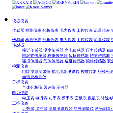
仪器仪表
传感器
检测仪表
分析仪表
电力仪表
工控仪表
流量仪表
传感器
检测仪表
分析仪表
电力仪表
工控仪表
流量仪表
传感器
接近传感器
温度传感器
光电传感器
压力传感器
磁
电容式传感器
称重传感器
位移传感器
转速传感器
碰撞传感器
气体传感器
速度传感器
倾斜传感器
安
检测仪表
电能质量测试仪
接地电阻测试仪
校准仪器
绝缘检
面瑕疵检测仪
分析仪表
气体分析仪
风速仪
示波器
电力仪表
电压表
电流表
功率表
频率表
面板表
数显表
转速/
工控仪表
计数器
温控器
测量测试仪器
红外测量仪
激光测量