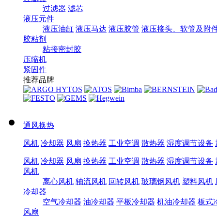
过滤器
滤芯
液压元件
液压油缸
液压马达
液压胶管
液压接头、软管及附
胶粘剂
粘接密封胶
压缩机
紧固件
推荐品牌
通风换热
风机
冷却器
风扇
换热器
工业空调
散热器
湿度调节设备
风机
冷却器
风扇
换热器
工业空调
散热器
湿度调节设备
风机
离心风机
轴流风机
回转风机
玻璃钢风机
塑料风机
冷却器
空气冷却器
油冷却器
平板冷却器
机油冷却器
板式
风扇