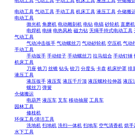
电动工具
气动工具
手动工具
机床工具
液压工具
仓储搬
电动工具
气动工具
手动工具
机床工具
液压工具
仓储搬
电动工具
抛光机
角磨机
电动雕刻机
电钻
电镐
砂轮机
直磨机
电焊机
电锤
电热风枪
磁力钻
无绳手持式电动工具
气动工具
气动冲击扳手
气动螺丝刀
气动砂轮机
空压机
气动
手动工具
手动扳手
手动钳子
手动螺丝刀
拉马组合
手动钉锤
机床工具
刀座
铣刀
丝锥
钻头
铰刀
分度头
卡盘
机床护罩
排
液压工具
液压扳手
液压泵
液压千斤顶
液压螺栓拉伸器
液压
螺丝刀
弹簧
仓储搬运
电葫芦
液压车
叉车
移动抽屉
工具车
园林工具
修枝机
环保工具/清洁工具
洗地机
扫地机
洗扫一体机
扫地车
空气清香机
烘手
水下工具