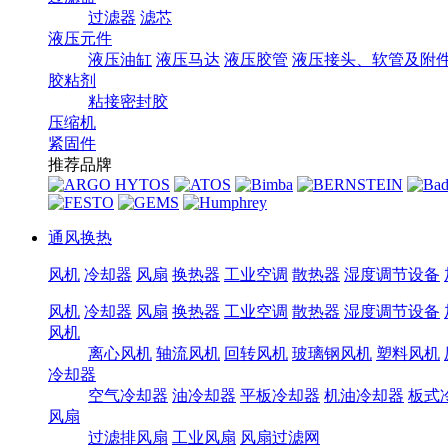
过滤器
滤芯
液压元件
液压油缸
液压马达
液压胶管
液压接头、软管及附
胶粘剂
粘接密封胶
压缩机
紧固件
推荐品牌
通风换热
风机
冷却器
风扇
换热器
工业空调
散热器
湿度调节设备
风机
冷却器
风扇
换热器
工业空调
散热器
湿度调节设备
风机
离心风机
轴流风机
回转风机
玻璃钢风机
塑料风机
冷却器
空气冷却器
油冷却器
平板冷却器
机油冷却器
板式
风扇
过滤排风扇
工业风扇
风扇过滤网