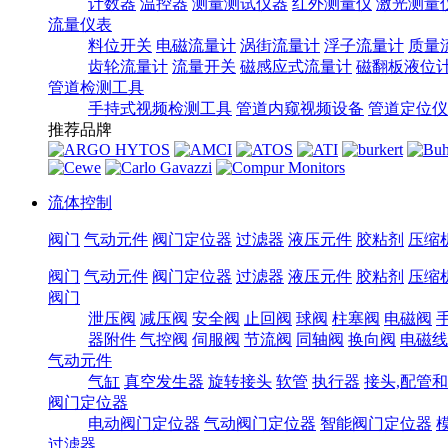
计数器
温控器
测量测试仪器
红外测量仪
激光测量
流量仪表
料位开关
电磁流量计
涡街流量计
浮子流量计
质量
齿轮流量计
流量开关
磁感应式流量计
磁翻板液位
管道检测工具
手持式视频检测工具
管道内窥视频设备
管道定位仪
推荐品牌
流体控制
阀门
气动元件
阀门定位器
过滤器
液压元件
胶粘剂
压缩
阀门
气动元件
阀门定位器
过滤器
液压元件
胶粘剂
压缩
阀门
泄压阀
减压阀
安全阀
止回阀
球阀
柱塞阀
电磁阀
器附件
气控阀
伺服阀
节流阀
同轴阀
换向阀
电磁线
气动元件
气缸
真空发生器
旋转接头
软管
执行器
接头,配管
阀门定位器
电动阀门定位器
气动阀门定位器
智能阀门定位器
过滤器