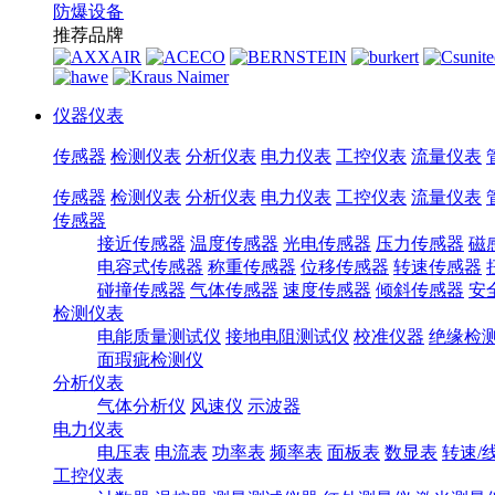
防爆设备
推荐品牌
仪器仪表
传感器
检测仪表
分析仪表
电力仪表
工控仪表
流量仪表
传感器
检测仪表
分析仪表
电力仪表
工控仪表
流量仪表
传感器
接近传感器
温度传感器
光电传感器
压力传感器
磁
电容式传感器
称重传感器
位移传感器
转速传感器
碰撞传感器
气体传感器
速度传感器
倾斜传感器
安
检测仪表
电能质量测试仪
接地电阻测试仪
校准仪器
绝缘检
面瑕疵检测仪
分析仪表
气体分析仪
风速仪
示波器
电力仪表
电压表
电流表
功率表
频率表
面板表
数显表
转速/
工控仪表