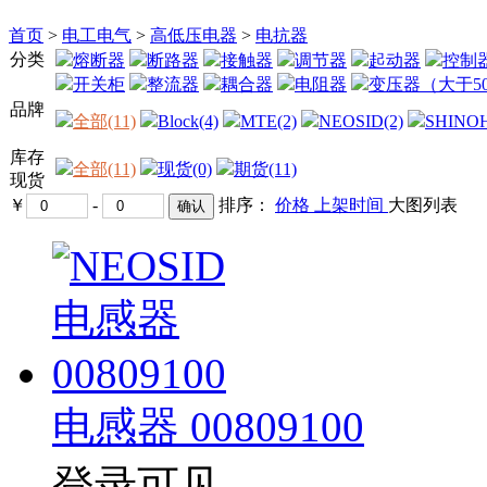
首页
>
电工电气
>
高低压电器
>
电抗器
分类
熔断器
断路器
接触器
调节器
起动器
控制
开关柜
整流器
耦合器
电阻器
变压器（大于50
品牌
全部(11)
Block(4)
MTE(2)
NEOSID(2)
SHINO
库存
全部(11)
现货(0)
期货(11)
现货
￥
-
排序：
价格
上架时间
大图
列表
电感器 00809100
登录可见