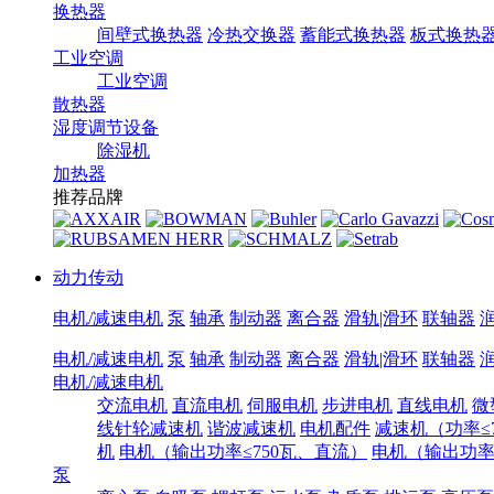
换热器
间壁式换热器
冷热交换器
蓄能式换热器
板式换热
工业空调
工业空调
散热器
湿度调节设备
除湿机
加热器
推荐品牌
动力传动
电机/减速电机
泵
轴承
制动器
离合器
滑轨|滑环
联轴器
电机/减速电机
泵
轴承
制动器
离合器
滑轨|滑环
联轴器
电机/减速电机
交流电机
直流电机
伺服电机
步进电机
直线电机
微
线针轮减速机
谐波减速机
电机配件
减速机（功率≤7
机
电机（输出功率≤750瓦、直流）
电机（输出功率7
泵