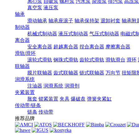
离心泵
自吸泵
螺杆泵
污水泵
杂质泵
排污泵
高压泵
真空泵
液压泵
轴承
滑动轴承
轴承座滚子
轴承保持架
退卸衬套
轴承附
制动器
机械式制动器
液压式制动器
气压式制动器
电磁式
离合器
安全离合器
超越离合器
捏合离合器
摩擦离合器
滑轨|滑环
滚轮式滑轨
钢珠式滑轨
齿轮式滑轨
滑轨滑台
滑环
联轴器
膜片联轴器
齿式联轴器
链式联轴器
万向节
扭矩限
润滑系统
注油器
润滑系统
润滑剂
夹紧装置
胀套
锁紧装置
夹具
爆破盘
弹簧夹紧缸
传动带/链条
链条
传动带
推荐品牌