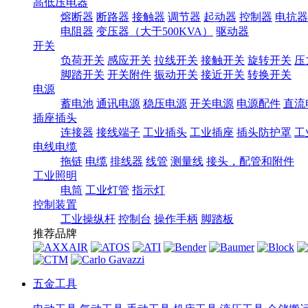
高低压电器
熔断器
断路器
接触器
调节器
起动器
控制器
电抗器
电阻器
变压器（大于500KVA）
驱动器
开关
负荷开关
感应开关
拉线开关
接触开关
旋转开关
压
脚踏开关
开关附件
振动开关
接近开关
转换开关
电源
蓄电池
通讯电源
稳压电源
开关电源
电源配件
直流
插座插头
连接器
接线端子
工业插头
工业插座
插头防护罩
工
电线电缆
拖链
电缆
排线器
线管
测量线
接头，配管和附件
工业照明
电筒
工业灯管
指示灯
控制装置
工业操纵杆
控制台
操作手柄
脚踏板
推荐品牌
五金工具