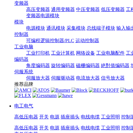
变频器
高压变频器
通用变频器
中压变频器
低压变频器
工
变频器电源模块
模块
电源模块
通讯模块
采集模块
总线端子模块
输入输
控制器
可编程逻辑控制器/PLC
运动控制器
工业电脑
工业打印机
工业计算机
网络设备
工业电脑配件
工
编码器
角度编码器
旋转编码器
磁栅编码器
絶對值编码器
伺服系统
伺服放大器
伺服驱动器
电流放大器
信号放大器
推荐品牌
电工电气
高低压电器
开关
电源
插座插头
电线电缆
工业照明
控制
高低压电器
开关
电源
插座插头
电线电缆
工业照明
控制