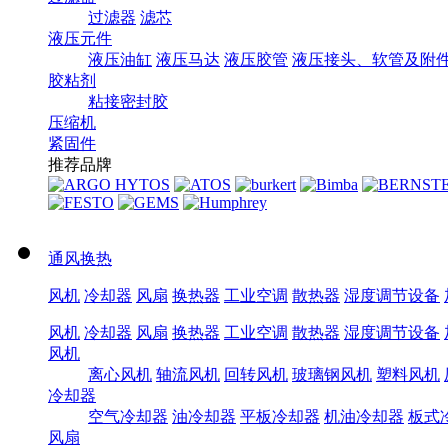
过滤器
滤芯
液压元件
液压油缸
液压马达
液压胶管
液压接头、软管及附
胶粘剂
粘接密封胶
压缩机
紧固件
推荐品牌
通风换热
风机
冷却器
风扇
换热器
工业空调
散热器
湿度调节设备
风机
冷却器
风扇
换热器
工业空调
散热器
湿度调节设备
风机
离心风机
轴流风机
回转风机
玻璃钢风机
塑料风机
冷却器
空气冷却器
油冷却器
平板冷却器
机油冷却器
板式
风扇