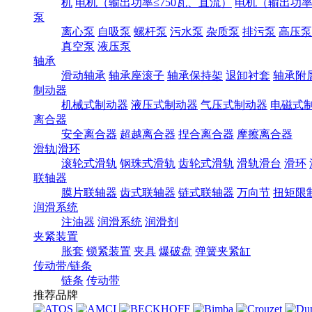
机
电机（输出功率≤750瓦、直流）
电机（输出功率7
泵
离心泵
自吸泵
螺杆泵
污水泵
杂质泵
排污泵
高压泵
真空泵
液压泵
轴承
滑动轴承
轴承座滚子
轴承保持架
退卸衬套
轴承附
制动器
机械式制动器
液压式制动器
气压式制动器
电磁式
离合器
安全离合器
超越离合器
捏合离合器
摩擦离合器
滑轨|滑环
滚轮式滑轨
钢珠式滑轨
齿轮式滑轨
滑轨滑台
滑环
联轴器
膜片联轴器
齿式联轴器
链式联轴器
万向节
扭矩限
润滑系统
注油器
润滑系统
润滑剂
夹紧装置
胀套
锁紧装置
夹具
爆破盘
弹簧夹紧缸
传动带/链条
链条
传动带
推荐品牌