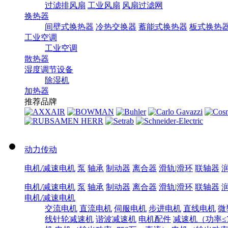
过滤排风扇
工业风扇
风扇过滤网
换热器
间壁式换热器
冷热交换器
蓄能式换热器
板式换热
工业空调
工业空调
散热器
湿度调节设备
除湿机
加热器
推荐品牌
动力传动
电机/减速电机
泵
轴承
制动器
离合器
滑轨|滑环
联轴器
电机/减速电机
泵
轴承
制动器
离合器
滑轨|滑环
联轴器
电机/减速电机
交流电机
直流电机
伺服电机
步进电机
直线电机
微
线针轮减速机
谐波减速机
电机配件
减速机（功率≤7