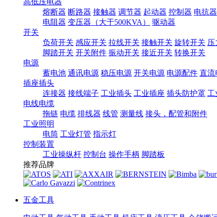
高低压电器
熔断器
断路器
接触器
调节器
起动器
控制器
电抗器
电阻器
变压器（大于500KVA）
驱动器
开关
负荷开关
感应开关
拉线开关
接触开关
旋转开关
压
脚踏开关
开关附件
振动开关
接近开关
转换开关
电源
蓄电池
通讯电源
稳压电源
开关电源
电源配件
直流
插座插头
连接器
接线端子
工业插头
工业插座
插头防护罩
工
电线电缆
拖链
电缆
排线器
线管
测量线
接头，配管和附件
工业照明
电筒
工业灯管
指示灯
控制装置
工业操纵杆
控制台
操作手柄
脚踏板
推荐品牌
五金工具