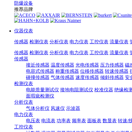
防爆设备
推荐品牌
仪器仪表
传感器
检测仪表
分析仪表
电力仪表
工控仪表
流量仪表
传感器
检测仪表
分析仪表
电力仪表
工控仪表
流量仪表
传感器
接近传感器
温度传感器
光电传感器
压力传感器
磁
电容式传感器
称重传感器
位移传感器
转速传感器
碰撞传感器
气体传感器
速度传感器
倾斜传感器
安
检测仪表
电能质量测试仪
接地电阻测试仪
校准仪器
绝缘检
面瑕疵检测仪
分析仪表
气体分析仪
风速仪
示波器
电力仪表
电压表
电流表
功率表
频率表
面板表
数显表
转速/
工控仪表