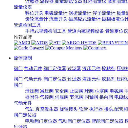
计数器
温控器
测量测试仪器
红外测量仪
激光测量
流量仪表
料位开关
电磁流量计
涡街流量计
浮子流量计
质量
齿轮流量计
流量开关
磁感应式流量计
磁翻板液位
管道检测工具
手持式视频检测工具
管道内窥视频设备
管道定位仪
推荐品牌
流体控制
阀门
气动元件
阀门定位器
过滤器
液压元件
胶粘剂
压缩
阀门
气动元件
阀门定位器
过滤器
液压元件
胶粘剂
压缩
阀门
泄压阀
减压阀
安全阀
止回阀
球阀
柱塞阀
电磁阀
器附件
气控阀
伺服阀
节流阀
同轴阀
换向阀
电磁线
气动元件
气缸
真空发生器
旋转接头
软管
执行器
接头,配管
阀门定位器
电动阀门定位器
气动阀门定位器
智能阀门定位器
过滤器