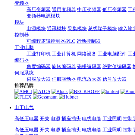
变频器
高压变频器
通用变频器
中压变频器
低压变频器
工
变频器电源模块
模块
电源模块
通讯模块
采集模块
总线端子模块
输入输
控制器
可编程逻辑控制器/PLC
运动控制器
工业电脑
工业打印机
工业计算机
网络设备
工业电脑配件
工
编码器
角度编码器
旋转编码器
磁栅编码器
絶對值编码器
伺服系统
伺服放大器
伺服驱动器
电流放大器
信号放大器
推荐品牌
电工电气
高低压电器
开关
电源
插座插头
电线电缆
工业照明
控制
高低压电器
开关
电源
插座插头
电线电缆
工业照明
控制