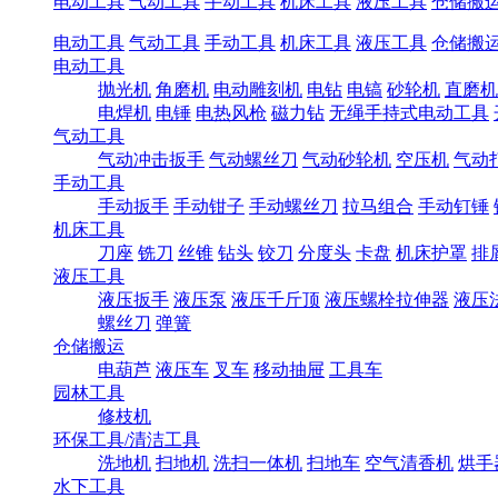
电动工具
气动工具
手动工具
机床工具
液压工具
仓储搬
电动工具
气动工具
手动工具
机床工具
液压工具
仓储搬
电动工具
抛光机
角磨机
电动雕刻机
电钻
电镐
砂轮机
直磨机
电焊机
电锤
电热风枪
磁力钻
无绳手持式电动工具
气动工具
气动冲击扳手
气动螺丝刀
气动砂轮机
空压机
气动
手动工具
手动扳手
手动钳子
手动螺丝刀
拉马组合
手动钉锤
机床工具
刀座
铣刀
丝锥
钻头
铰刀
分度头
卡盘
机床护罩
排
液压工具
液压扳手
液压泵
液压千斤顶
液压螺栓拉伸器
液压
螺丝刀
弹簧
仓储搬运
电葫芦
液压车
叉车
移动抽屉
工具车
园林工具
修枝机
环保工具/清洁工具
洗地机
扫地机
洗扫一体机
扫地车
空气清香机
烘手
水下工具