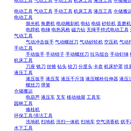
电动工具
气动工具
手动工具
机床工具
液压工具
仓储搬
电动工具
气动工具
手动工具
机床工具
液压工具
仓储搬
电动工具
抛光机
角磨机
电动雕刻机
电钻
电镐
砂轮机
直磨机
电焊机
电锤
电热风枪
磁力钻
无绳手持式电动工具
气动工具
气动冲击扳手
气动螺丝刀
气动砂轮机
空压机
气动
手动工具
手动扳手
手动钳子
手动螺丝刀
拉马组合
手动钉锤
机床工具
刀座
铣刀
丝锥
钻头
铰刀
分度头
卡盘
机床护罩
排
液压工具
液压扳手
液压泵
液压千斤顶
液压螺栓拉伸器
液压
螺丝刀
弹簧
仓储搬运
电葫芦
液压车
叉车
移动抽屉
工具车
园林工具
修枝机
环保工具/清洁工具
洗地机
扫地机
洗扫一体机
扫地车
空气清香机
烘手
水下工具