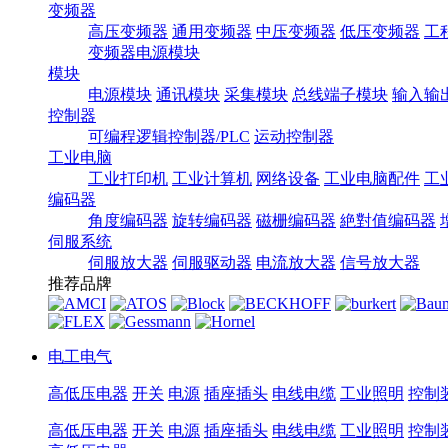
变频器
高压变频器
通用变频器
中压变频器
低压变频器
工
变频器电源模块
模块
电源模块
通讯模块
采集模块
总线端子模块
输入输
控制器
可编程逻辑控制器/PLC
运动控制器
工业电脑
工业打印机
工业计算机
网络设备
工业电脑配件
工
编码器
角度编码器
旋转编码器
磁栅编码器
絶對值编码器
伺服系统
伺服放大器
伺服驱动器
电流放大器
信号放大器
推荐品牌
电工电气
高低压电器
开关
电源
插座插头
电线电缆
工业照明
控制
高低压电器
开关
电源
插座插头
电线电缆
工业照明
控制