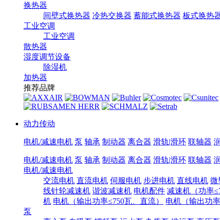
换热器
间壁式换热器
冷热交换器
蓄能式换热器
板式换热
工业空调
工业空调
散热器
湿度调节设备
除湿机
加热器
推荐品牌
动力传动
电机/减速电机
泵
轴承
制动器
离合器
滑轨|滑环
联轴器
电机/减速电机
泵
轴承
制动器
离合器
滑轨|滑环
联轴器
电机/减速电机
交流电机
直流电机
伺服电机
步进电机
直线电机
微
线针轮减速机
谐波减速机
电机配件
减速机（功率≤7
机
电机（输出功率≤750瓦、直流）
电机（输出功率7
泵