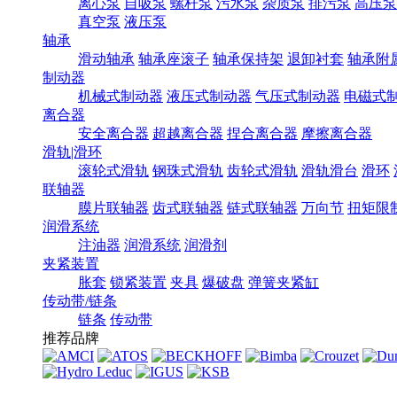
离心泵
自吸泵
螺杆泵
污水泵
杂质泵
排污泵
高压泵
真空泵
液压泵
轴承
滑动轴承
轴承座滚子
轴承保持架
退卸衬套
轴承附
制动器
机械式制动器
液压式制动器
气压式制动器
电磁式
离合器
安全离合器
超越离合器
捏合离合器
摩擦离合器
滑轨|滑环
滚轮式滑轨
钢珠式滑轨
齿轮式滑轨
滑轨滑台
滑环
联轴器
膜片联轴器
齿式联轴器
链式联轴器
万向节
扭矩限
润滑系统
注油器
润滑系统
润滑剂
夹紧装置
胀套
锁紧装置
夹具
爆破盘
弹簧夹紧缸
传动带/链条
链条
传动带
推荐品牌