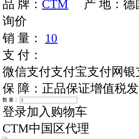
品 牌：
CTM
产 地：
德
询价
销 量：
10
支 付：
微信支付
支付宝支付
网银
保 障：
正品保证
增值税发
数 量：
登录加入购物车
CTM中国区代理