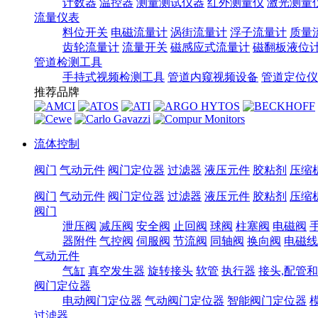
计数器
温控器
测量测试仪器
红外测量仪
激光测量
流量仪表
料位开关
电磁流量计
涡街流量计
浮子流量计
质量
齿轮流量计
流量开关
磁感应式流量计
磁翻板液位
管道检测工具
手持式视频检测工具
管道内窥视频设备
管道定位仪
推荐品牌
流体控制
阀门
气动元件
阀门定位器
过滤器
液压元件
胶粘剂
压缩
阀门
气动元件
阀门定位器
过滤器
液压元件
胶粘剂
压缩
阀门
泄压阀
减压阀
安全阀
止回阀
球阀
柱塞阀
电磁阀
器附件
气控阀
伺服阀
节流阀
同轴阀
换向阀
电磁线
气动元件
气缸
真空发生器
旋转接头
软管
执行器
接头,配管
阀门定位器
电动阀门定位器
气动阀门定位器
智能阀门定位器
过滤器