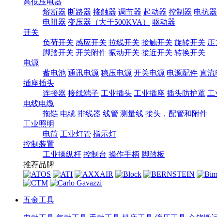
高低压电器
熔断器
断路器
接触器
调节器
起动器
控制器
电抗器
电阻器
变压器（大于500KVA）
驱动器
开关
负荷开关
感应开关
拉线开关
接触开关
旋转开关
压
脚踏开关
开关附件
振动开关
接近开关
转换开关
电源
蓄电池
通讯电源
稳压电源
开关电源
电源配件
直流
插座插头
连接器
接线端子
工业插头
工业插座
插头防护罩
工
电线电缆
拖链
电缆
排线器
线管
测量线
接头，配管和附件
工业照明
电筒
工业灯管
指示灯
控制装置
工业操纵杆
控制台
操作手柄
脚踏板
推荐品牌
五金工具