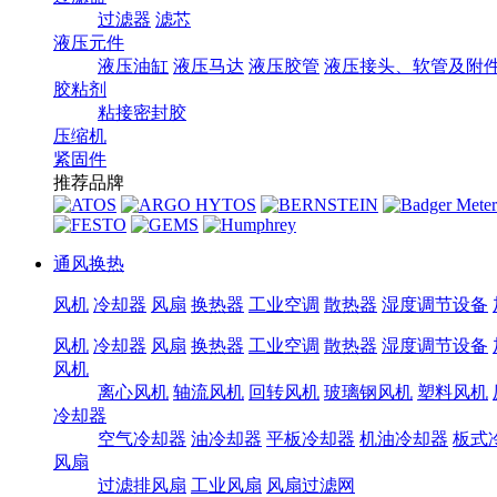
过滤器
滤芯
液压元件
液压油缸
液压马达
液压胶管
液压接头、软管及附
胶粘剂
粘接密封胶
压缩机
紧固件
推荐品牌
通风换热
风机
冷却器
风扇
换热器
工业空调
散热器
湿度调节设备
风机
冷却器
风扇
换热器
工业空调
散热器
湿度调节设备
风机
离心风机
轴流风机
回转风机
玻璃钢风机
塑料风机
冷却器
空气冷却器
油冷却器
平板冷却器
机油冷却器
板式
风扇
过滤排风扇
工业风扇
风扇过滤网