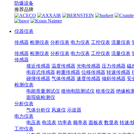
防爆设备
推荐品牌
仪器仪表
传感器
检测仪表
分析仪表
电力仪表
工控仪表
流量仪表
传感器
检测仪表
分析仪表
电力仪表
工控仪表
流量仪表
传感器
接近传感器
温度传感器
光电传感器
压力传感器
磁
电容式传感器
称重传感器
位移传感器
转速传感器
碰撞传感器
气体传感器
速度传感器
倾斜传感器
安
检测仪表
电能质量测试仪
接地电阻测试仪
校准仪器
绝缘检
面瑕疵检测仪
分析仪表
气体分析仪
风速仪
示波器
电力仪表
电压表
电流表
功率表
频率表
面板表
数显表
转速/
工控仪表