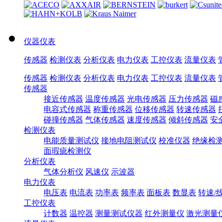
仪器仪表
传感器
检测仪表
分析仪表
电力仪表
工控仪表
流量仪表
传感器
检测仪表
分析仪表
电力仪表
工控仪表
流量仪表
传感器
接近传感器
温度传感器
光电传感器
压力传感器
磁
电容式传感器
称重传感器
位移传感器
转速传感器
碰撞传感器
气体传感器
速度传感器
倾斜传感器
安
检测仪表
电能质量测试仪
接地电阻测试仪
校准仪器
绝缘检
面瑕疵检测仪
分析仪表
气体分析仪
风速仪
示波器
电力仪表
电压表
电流表
功率表
频率表
面板表
数显表
转速/
工控仪表
计数器
温控器
测量测试仪器
红外测量仪
激光测量