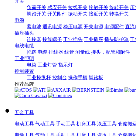
开关
负荷开关
感应开关
拉线开关
接触开关
旋转开关
压
脚踏开关
开关附件
振动开关
接近开关
转换开关
电源
蓄电池
通讯电源
稳压电源
开关电源
电源配件
直流
插座插头
连接器
接线端子
工业插头
工业插座
插头防护罩
工
电线电缆
拖链
电缆
排线器
线管
测量线
接头，配管和附件
工业照明
电筒
工业灯管
指示灯
控制装置
工业操纵杆
控制台
操作手柄
脚踏板
推荐品牌
五金工具
电动工具
气动工具
手动工具
机床工具
液压工具
仓储搬
电动工具
气动工具
手动工具
机床工具
液压工具
仓储搬