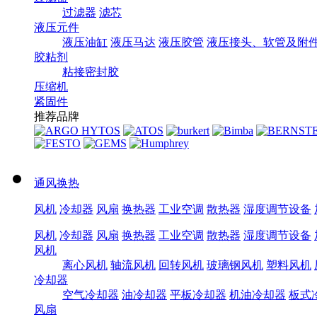
过滤器
滤芯
液压元件
液压油缸
液压马达
液压胶管
液压接头、软管及附
胶粘剂
粘接密封胶
压缩机
紧固件
推荐品牌
通风换热
风机
冷却器
风扇
换热器
工业空调
散热器
湿度调节设备
风机
冷却器
风扇
换热器
工业空调
散热器
湿度调节设备
风机
离心风机
轴流风机
回转风机
玻璃钢风机
塑料风机
冷却器
空气冷却器
油冷却器
平板冷却器
机油冷却器
板式
风扇