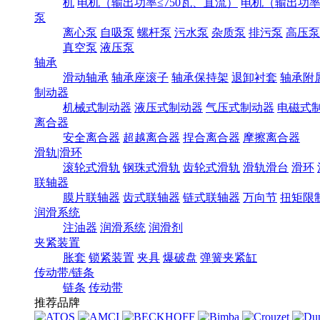
机
电机（输出功率≤750瓦、直流）
电机（输出功率7
泵
离心泵
自吸泵
螺杆泵
污水泵
杂质泵
排污泵
高压泵
真空泵
液压泵
轴承
滑动轴承
轴承座滚子
轴承保持架
退卸衬套
轴承附
制动器
机械式制动器
液压式制动器
气压式制动器
电磁式
离合器
安全离合器
超越离合器
捏合离合器
摩擦离合器
滑轨|滑环
滚轮式滑轨
钢珠式滑轨
齿轮式滑轨
滑轨滑台
滑环
联轴器
膜片联轴器
齿式联轴器
链式联轴器
万向节
扭矩限
润滑系统
注油器
润滑系统
润滑剂
夹紧装置
胀套
锁紧装置
夹具
爆破盘
弹簧夹紧缸
传动带/链条
链条
传动带
推荐品牌