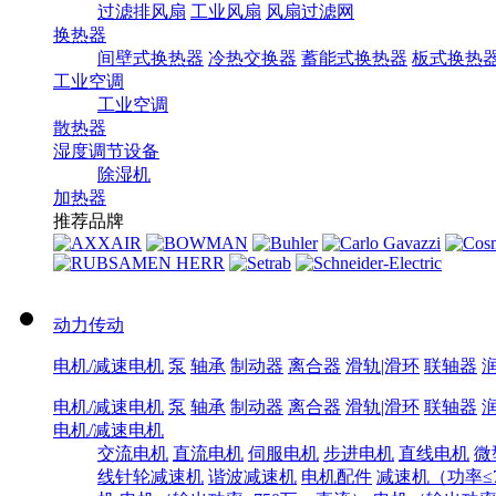
过滤排风扇
工业风扇
风扇过滤网
换热器
间壁式换热器
冷热交换器
蓄能式换热器
板式换热
工业空调
工业空调
散热器
湿度调节设备
除湿机
加热器
推荐品牌
动力传动
电机/减速电机
泵
轴承
制动器
离合器
滑轨|滑环
联轴器
电机/减速电机
泵
轴承
制动器
离合器
滑轨|滑环
联轴器
电机/减速电机
交流电机
直流电机
伺服电机
步进电机
直线电机
微
线针轮减速机
谐波减速机
电机配件
减速机（功率≤7