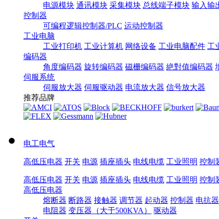
电源模块
通讯模块
采集模块
总线端子模块
输入输
控制器
可编程逻辑控制器/PLC
运动控制器
工业电脑
工业打印机
工业计算机
网络设备
工业电脑配件
工
编码器
角度编码器
旋转编码器
磁栅编码器
絶對值编码器
伺服系统
伺服放大器
伺服驱动器
电流放大器
信号放大器
推荐品牌
电工电气
高低压电器
开关
电源
插座插头
电线电缆
工业照明
控制
高低压电器
开关
电源
插座插头
电线电缆
工业照明
控制
高低压电器
熔断器
断路器
接触器
调节器
起动器
控制器
电抗器
电阻器
变压器（大于500KVA）
驱动器