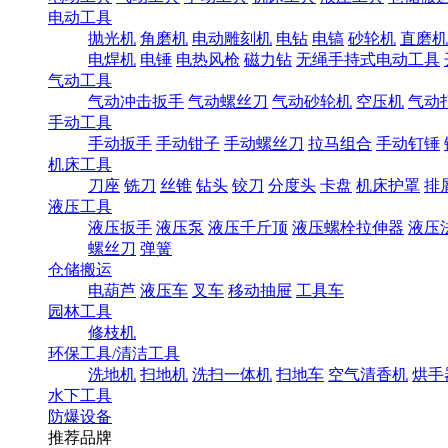
电动工具
抛光机
角磨机
电动雕刻机
电钻
电镐
砂轮机
直磨机
电焊机
电锤
电热风枪
磁力钻
无绳手持式电动工具
气动工具
气动冲击扳手
气动螺丝刀
气动砂轮机
空压机
气动
手动工具
手动扳手
手动钳子
手动螺丝刀
拉马组合
手动钉锤
机床工具
刀座
铣刀
丝锥
钻头
铰刀
分度头
卡盘
机床护罩
排
液压工具
液压扳手
液压泵
液压千斤顶
液压螺栓拉伸器
液压
螺丝刀
弹簧
仓储搬运
电葫芦
液压车
叉车
移动抽屉
工具车
园林工具
修枝机
环保工具/清洁工具
洗地机
扫地机
洗扫一体机
扫地车
空气清香机
烘手
水下工具
防爆设备
推荐品牌