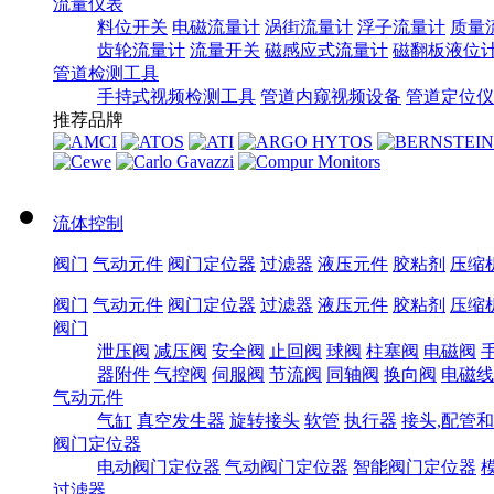
流量仪表
料位开关
电磁流量计
涡街流量计
浮子流量计
质量
齿轮流量计
流量开关
磁感应式流量计
磁翻板液位
管道检测工具
手持式视频检测工具
管道内窥视频设备
管道定位仪
推荐品牌
流体控制
阀门
气动元件
阀门定位器
过滤器
液压元件
胶粘剂
压缩
阀门
气动元件
阀门定位器
过滤器
液压元件
胶粘剂
压缩
阀门
泄压阀
减压阀
安全阀
止回阀
球阀
柱塞阀
电磁阀
器附件
气控阀
伺服阀
节流阀
同轴阀
换向阀
电磁线
气动元件
气缸
真空发生器
旋转接头
软管
执行器
接头,配管
阀门定位器
电动阀门定位器
气动阀门定位器
智能阀门定位器
过滤器