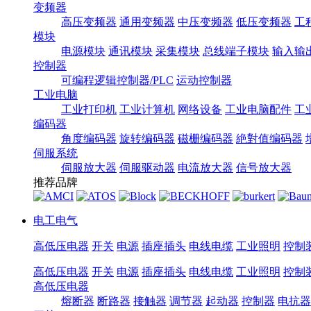
变频器
高压变频器
通用变频器
中压变频器
低压变频器
工
模块
电源模块
通讯模块
采集模块
总线端子模块
输入输
控制器
可编程逻辑控制器/PLC
运动控制器
工业电脑
工业打印机
工业计算机
网络设备
工业电脑配件
工
编码器
角度编码器
旋转编码器
磁栅编码器
絶對值编码器
伺服系统
伺服放大器
伺服驱动器
电流放大器
信号放大器
推荐品牌
电工电气
高低压电器
开关
电源
插座插头
电线电缆
工业照明
控制
高低压电器
开关
电源
插座插头
电线电缆
工业照明
控制
高低压电器
熔断器
断路器
接触器
调节器
起动器
控制器
电抗器