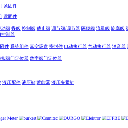
机
紧固件
机
紧固件
手动阀
蝶阀
控制阀
截止阀
调节阀/调节器
隔膜阀
流量阀
旋塞阀
门控制器
和附件
系统组件
真空吸盘
密封件
电动执行器
气动执行器
消音器
模拟阀门定位器
数字阀门定位器
件
液压配件
液压站
蓄能器
液压夹紧缸