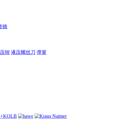
查镜
压钳
液压螺丝刀
弹簧