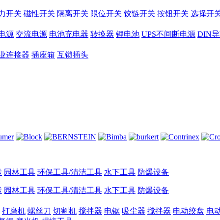
力开关
磁性开关
隔离开关
限位开关
铰链开关
按钮开关
选择开
电源
交流电源
电池充电器
转换器
锂电池
UPS不间断电源
DIN
业连接器
插座箱
互锁插头
运
园林工具
环保工具/清洁工具
水下工具
防爆设备
运
园林工具
环保工具/清洁工具
水下工具
防爆设备
打磨机
螺丝刀
切割机
搅拌器
电锯
吸尘器
搅拌器
电动绞盘
电