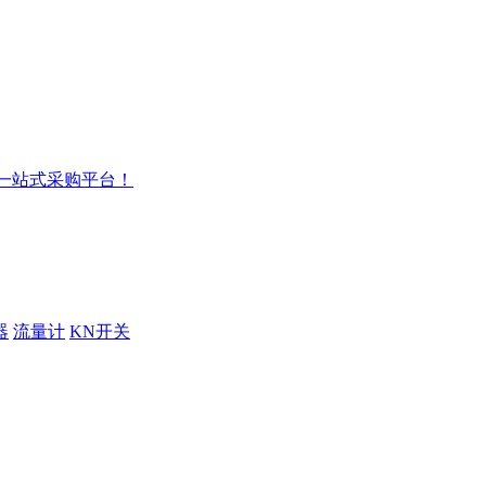
器
流量计
KN开关