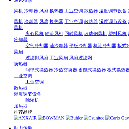
通风换热
风机
冷却器
风扇
换热器
工业空调
散热器
湿度调节设备
风机
冷却器
风扇
换热器
工业空调
散热器
湿度调节设备
风机
离心风机
轴流风机
回转风机
玻璃钢风机
塑料风机
冷却器
空气冷却器
油冷却器
平板冷却器
机油冷却器
板式
风扇
过滤排风扇
工业风扇
风扇过滤网
换热器
间壁式换热器
冷热交换器
蓄能式换热器
板式换热
工业空调
工业空调
散热器
湿度调节设备
除湿机
加热器
推荐品牌
动力传动