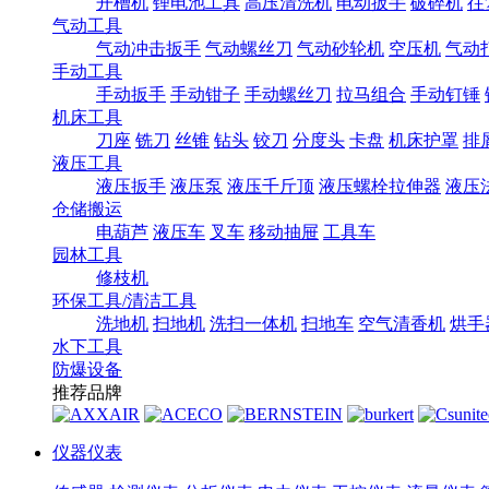
开槽机
锂电池工具
高压清洗机
电动扳手
破碎机
往
气动工具
气动冲击扳手
气动螺丝刀
气动砂轮机
空压机
气动
手动工具
手动扳手
手动钳子
手动螺丝刀
拉马组合
手动钉锤
机床工具
刀座
铣刀
丝锥
钻头
铰刀
分度头
卡盘
机床护罩
排
液压工具
液压扳手
液压泵
液压千斤顶
液压螺栓拉伸器
液压
仓储搬运
电葫芦
液压车
叉车
移动抽屉
工具车
园林工具
修枝机
环保工具/清洁工具
洗地机
扫地机
洗扫一体机
扫地车
空气清香机
烘手
水下工具
防爆设备
推荐品牌
仪器仪表