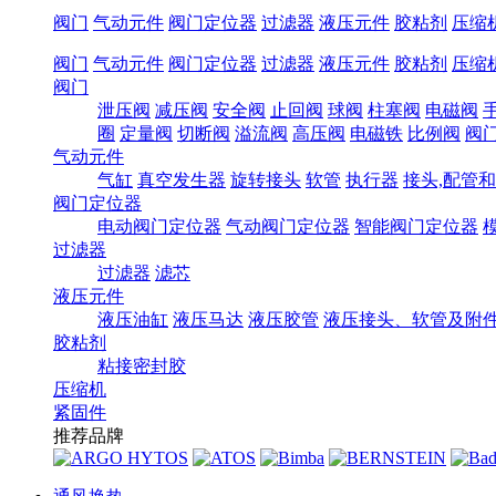
阀门
气动元件
阀门定位器
过滤器
液压元件
胶粘剂
压缩
阀门
气动元件
阀门定位器
过滤器
液压元件
胶粘剂
压缩
阀门
泄压阀
减压阀
安全阀
止回阀
球阀
柱塞阀
电磁阀
圈
定量阀
切断阀
溢流阀
高压阀
电磁铁
比例阀
阀
气动元件
气缸
真空发生器
旋转接头
软管
执行器
接头,配管
阀门定位器
电动阀门定位器
气动阀门定位器
智能阀门定位器
过滤器
过滤器
滤芯
液压元件
液压油缸
液压马达
液压胶管
液压接头、软管及附
胶粘剂
粘接密封胶
压缩机
紧固件
推荐品牌