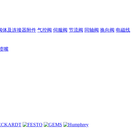
阀体及连接器附件
气控阀
伺服阀
节流阀
同轴阀
换向阀
电磁线
喷嘴