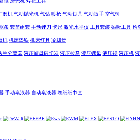
复锯
磨光机
焊接工具
打磨机
气动抛光机
气钻
喷枪
气动锯具
气动扳手
空气锤
锯条
套筒组套
手动锉刀
卡尺
激光水平仪
工具套装
磁吸工具
检
屑机
机床垫铁
机床灯具
冷却管
法兰分离器
液压螺母破切器
液压拉马
液压螺母
液压锯
液压机
液
器
手动皂液器
自动皂液器
卷纸纸巾盒