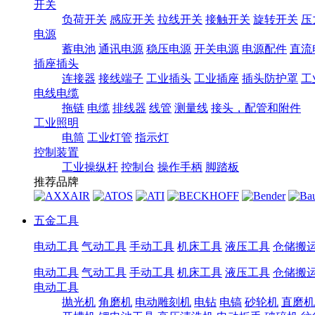
开关
负荷开关
感应开关
拉线开关
接触开关
旋转开关
压
电源
蓄电池
通讯电源
稳压电源
开关电源
电源配件
直流
插座插头
连接器
接线端子
工业插头
工业插座
插头防护罩
工
电线电缆
拖链
电缆
排线器
线管
测量线
接头，配管和附件
工业照明
电筒
工业灯管
指示灯
控制装置
工业操纵杆
控制台
操作手柄
脚踏板
推荐品牌
五金工具
电动工具
气动工具
手动工具
机床工具
液压工具
仓储搬
电动工具
气动工具
手动工具
机床工具
液压工具
仓储搬
电动工具
抛光机
角磨机
电动雕刻机
电钻
电镐
砂轮机
直磨机