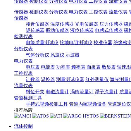
传感器
检测仪表
分析仪表
电力仪表
工控仪表
流量仪表
传感器
检测仪表
分析仪表
电力仪表
工控仪表
流量仪表
传感器
接近传感器
温度传感器
光电传感器
压力传感器
磁
矩传感器
振动传感器
液位传感器
电感式传感器
磁
检测仪表
电能质量测试仪
接地电阻测试仪
校准仪器
绝缘检
分析仪表
气体分析仪
风速仪
示波器
电力仪表
电压表
电流表
功率表
频率表
面板表
数显表
转速/
工控仪表
计数器
温控器
测量测试仪器
红外测量仪
激光测量
流量仪表
料位开关
电磁流量计
涡街流量计
浮子流量计
质量
管道检测工具
手持式视频检测工具
管道内窥视频设备
管道定位仪
推荐品牌
流体控制