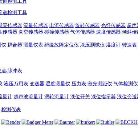
管道检测工具
管道检测工具
感应传感器
流量传感器
电流传感器
旋转传感器
光纤传感器
超声
性传感器
真空传感器
碰撞传感器
气体传感器
速度传感器
倾斜传
测仪
耦合器
测量仪表
绝缘故障定位仪
液压测试仪
湿度计
转速表
线速/脉冲表
仪
液压万用表
变送器
温度测量仪
压力表
激光测距仪
气体检测仪
流量计
超声波流量计
涡轮流量计
液位开关
液位指示器
液位变送
检测仪表