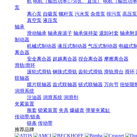
机
电机（输出功率≤750瓦、直流）
电机（输出功率7
泵
离心泵
自吸泵
螺杆泵
污水泵
杂质泵
排污泵
高压泵
真空泵
液压泵
轴承
滑动轴承
轴承座滚子
轴承保持架
退卸衬套
轴承附
制动器
机械式制动器
液压式制动器
气压式制动器
电磁式
离合器
安全离合器
超越离合器
捏合离合器
摩擦离合器
滑轨|滑环
滚轮式滑轨
钢珠式滑轨
齿轮式滑轨
滑轨滑台
滑环
联轴器
膜片联轴器
齿式联轴器
链式联轴器
万向节
扭矩限
润滑系统
注油器
润滑系统
润滑剂
夹紧装置
胀套
锁紧装置
夹具
爆破盘
弹簧夹紧缸
传动带/链条
链条
传动带
推荐品牌