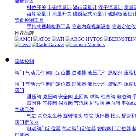
流量仪表
料位开关
电磁流量计
涡街流量计
浮子流量计
质量
齿轮流量计
流量开关
磁感应式流量计
磁翻板液位
管道检测工具
手持式视频检测工具
管道内窥视频设备
管道定位仪
推荐品牌
流体控制
阀门
气动元件
阀门定位器
过滤器
液压元件
胶粘剂
压缩
阀门
气动元件
阀门定位器
过滤器
液压元件
胶粘剂
压缩
阀门
泄压阀
减压阀
安全阀
止回阀
球阀
柱塞阀
电磁阀
器附件
气控阀
伺服阀
节流阀
同轴阀
换向阀
电磁线
气动元件
气缸
真空发生器
旋转接头
软管
执行器
接头,配管
阀门定位器
电动阀门定位器
气动阀门定位器
智能阀门定位器
过滤器