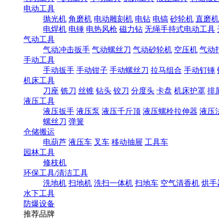
电动工具
抛光机
角磨机
电动雕刻机
电钻
电镐
砂轮机
直磨机
电焊机
电锤
电热风枪
磁力钻
无绳手持式电动工具
气动工具
气动冲击扳手
气动螺丝刀
气动砂轮机
空压机
气动
手动工具
手动扳手
手动钳子
手动螺丝刀
拉马组合
手动钉锤
机床工具
刀座
铣刀
丝锥
钻头
铰刀
分度头
卡盘
机床护罩
排
液压工具
液压扳手
液压泵
液压千斤顶
液压螺栓拉伸器
液压
螺丝刀
弹簧
仓储搬运
电葫芦
液压车
叉车
移动抽屉
工具车
园林工具
修枝机
环保工具/清洁工具
洗地机
扫地机
洗扫一体机
扫地车
空气清香机
烘手
水下工具
防爆设备
推荐品牌