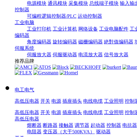
电源模块
通讯模块
采集模块
总线端子模块
输入输
控制器
可编程逻辑控制器/PLC
运动控制器
工业电脑
工业打印机
工业计算机
网络设备
工业电脑配件
工
编码器
角度编码器
旋转编码器
磁栅编码器
絶對值编码器
伺服系统
伺服放大器
伺服驱动器
电流放大器
信号放大器
推荐品牌
电工电气
高低压电器
开关
电源
插座插头
电线电缆
工业照明
控制
高低压电器
开关
电源
插座插头
电线电缆
工业照明
控制
高低压电器
熔断器
断路器
接触器
调节器
起动器
控制器
电抗器
电阻器
变压器（大于500KVA）
驱动器