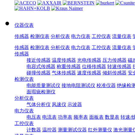
仪器仪表
传感器
检测仪表
分析仪表
电力仪表
工控仪表
流量仪表
传感器
检测仪表
分析仪表
电力仪表
工控仪表
流量仪表
传感器
接近传感器
温度传感器
光电传感器
压力传感器
磁
电容式传感器
称重传感器
位移传感器
转速传感器
碰撞传感器
气体传感器
速度传感器
倾斜传感器
安
检测仪表
电能质量测试仪
接地电阻测试仪
校准仪器
绝缘检
面瑕疵检测仪
分析仪表
气体分析仪
风速仪
示波器
电力仪表
电压表
电流表
功率表
频率表
面板表
数显表
转速/
工控仪表
计数器
温控器
测量测试仪器
红外测量仪
激光测量