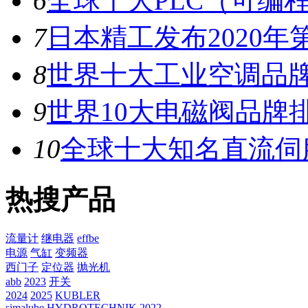
6
全球十大PLC（可编
7
日本精工发布2020年
8
世界十大工业空调品
9
世界10大电磁阀品牌
10
全球十大知名直流伺
热搜产品
流量计
继电器
effbe
电源
气缸
变频器
西门子
定位器
抛光机
abb
2023
开关
2024
2025
KUBLER
simalube
HYDROTECHNIK
2022