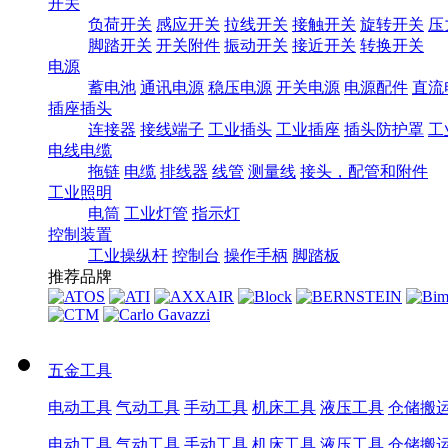
开关
负荷开关
感应开关
拉线开关
接触开关
旋转开关
压
脚踏开关
开关附件
振动开关
接近开关
转换开关
电源
蓄电池
通讯电源
稳压电源
开关电源
电源配件
直流
插座插头
连接器
接线端子
工业插头
工业插座
插头防护罩
工
电线电缆
拖链
电缆
排线器
线管
测量线
接头，配管和附件
工业照明
电筒
工业灯管
指示灯
控制装置
工业操纵杆
控制台
操作手柄
脚踏板
推荐品牌
五金工具
电动工具
气动工具
手动工具
机床工具
液压工具
仓储搬
电动工具
气动工具
手动工具
机床工具
液压工具
仓储搬