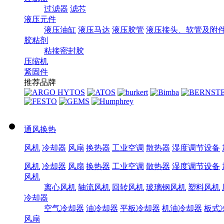
过滤器
滤芯
液压元件
液压油缸
液压马达
液压胶管
液压接头、软管及附
胶粘剂
粘接密封胶
压缩机
紧固件
推荐品牌
通风换热
风机
冷却器
风扇
换热器
工业空调
散热器
湿度调节设备
风机
冷却器
风扇
换热器
工业空调
散热器
湿度调节设备
风机
离心风机
轴流风机
回转风机
玻璃钢风机
塑料风机
冷却器
空气冷却器
油冷却器
平板冷却器
机油冷却器
板式
风扇