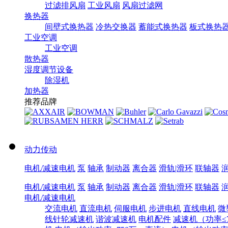
过滤排风扇
工业风扇
风扇过滤网
换热器
间壁式换热器
冷热交换器
蓄能式换热器
板式换热
工业空调
工业空调
散热器
湿度调节设备
除湿机
加热器
推荐品牌
动力传动
电机/减速电机
泵
轴承
制动器
离合器
滑轨|滑环
联轴器
电机/减速电机
泵
轴承
制动器
离合器
滑轨|滑环
联轴器
电机/减速电机
交流电机
直流电机
伺服电机
步进电机
直线电机
微
线针轮减速机
谐波减速机
电机配件
减速机（功率≤7