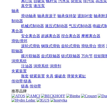
离心泵
自吸泵
螺杆泵
污水泵
杂质泵
排污泵
高压泵
真空泵
液压泵
轴承
滑动轴承
轴承座滚子
轴承保持架
退卸衬套
轴承附
制动器
机械式制动器
液压式制动器
气压式制动器
电磁式
离合器
安全离合器
超越离合器
捏合离合器
摩擦离合器
滑轨|滑环
滚轮式滑轨
钢珠式滑轨
齿轮式滑轨
滑轨滑台
滑环
联轴器
膜片联轴器
齿式联轴器
链式联轴器
万向节
扭矩限
润滑系统
注油器
润滑系统
润滑剂
夹紧装置
胀套
锁紧装置
夹具
爆破盘
弹簧夹紧缸
传动带/链条
链条
传动带
推荐品牌