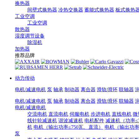
换热器
间壁式换热器
冷热交换器
蓄能式换热器
板式换热
工业空调
工业空调
散热器
湿度调节设备
除湿机
加热器
推荐品牌
动力传动
电机/减速电机
泵
轴承
制动器
离合器
滑轨|滑环
联轴器
电机/减速电机
泵
轴承
制动器
离合器
滑轨|滑环
联轴器
电机/减速电机
交流电机
直流电机
伺服电机
步进电机
直线电机
微
线针轮减速机
谐波减速机
电机配件
减速机（功率≤7
机
电机（输出功率≤750瓦、直流）
电机（输出功率7
泵