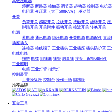
高低压电器
熔断器
断路器
接触器
调节器
起动器
控制器
电抗器
电阻器
变压器（大于500KVA）
驱动器
开关
负荷开关
感应开关
拉线开关
接触开关
旋转开关
压
脚踏开关
开关附件
振动开关
接近开关
转换开关
电源
蓄电池
通讯电源
稳压电源
开关电源
电源配件
直流
插座插头
连接器
接线端子
工业插头
工业插座
插头防护罩
工
电线电缆
拖链
电缆
排线器
线管
测量线
接头，配管和附件
工业照明
电筒
工业灯管
指示灯
控制装置
工业操纵杆
控制台
操作手柄
脚踏板
推荐品牌
五金工具