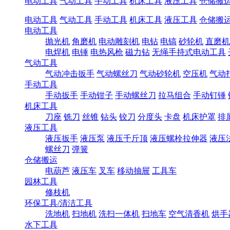
电动工具
气动工具
手动工具
机床工具
液压工具
仓储搬
电动工具
气动工具
手动工具
机床工具
液压工具
仓储搬
电动工具
抛光机
角磨机
电动雕刻机
电钻
电镐
砂轮机
直磨机
电焊机
电锤
电热风枪
磁力钻
无绳手持式电动工具
气动工具
气动冲击扳手
气动螺丝刀
气动砂轮机
空压机
气动
手动工具
手动扳手
手动钳子
手动螺丝刀
拉马组合
手动钉锤
机床工具
刀座
铣刀
丝锥
钻头
铰刀
分度头
卡盘
机床护罩
排
液压工具
液压扳手
液压泵
液压千斤顶
液压螺栓拉伸器
液压
螺丝刀
弹簧
仓储搬运
电葫芦
液压车
叉车
移动抽屉
工具车
园林工具
修枝机
环保工具/清洁工具
洗地机
扫地机
洗扫一体机
扫地车
空气清香机
烘手
水下工具