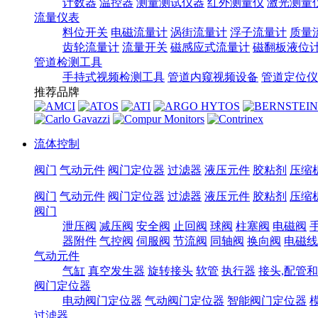
计数器
温控器
测量测试仪器
红外测量仪
激光测量
流量仪表
料位开关
电磁流量计
涡街流量计
浮子流量计
质量
齿轮流量计
流量开关
磁感应式流量计
磁翻板液位
管道检测工具
手持式视频检测工具
管道内窥视频设备
管道定位仪
推荐品牌
流体控制
阀门
气动元件
阀门定位器
过滤器
液压元件
胶粘剂
压缩
阀门
气动元件
阀门定位器
过滤器
液压元件
胶粘剂
压缩
阀门
泄压阀
减压阀
安全阀
止回阀
球阀
柱塞阀
电磁阀
器附件
气控阀
伺服阀
节流阀
同轴阀
换向阀
电磁线
气动元件
气缸
真空发生器
旋转接头
软管
执行器
接头,配管
阀门定位器
电动阀门定位器
气动阀门定位器
智能阀门定位器
过滤器