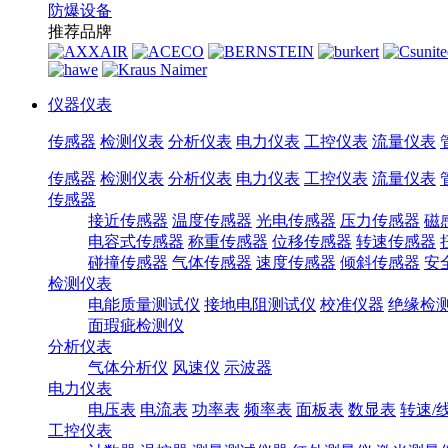
防爆设备
推荐品牌
仪器仪表
传感器
检测仪表
分析仪表
电力仪表
工控仪表
流量仪表
传感器
检测仪表
分析仪表
电力仪表
工控仪表
流量仪表
传感器
接近传感器
温度传感器
光电传感器
压力传感器
磁
电容式传感器
称重传感器
位移传感器
转速传感器
碰撞传感器
气体传感器
速度传感器
倾斜传感器
安
检测仪表
电能质量测试仪
接地电阻测试仪
校准仪器
绝缘检
面瑕疵检测仪
分析仪表
气体分析仪
风速仪
示波器
电力仪表
电压表
电流表
功率表
频率表
面板表
数显表
转速/
工控仪表