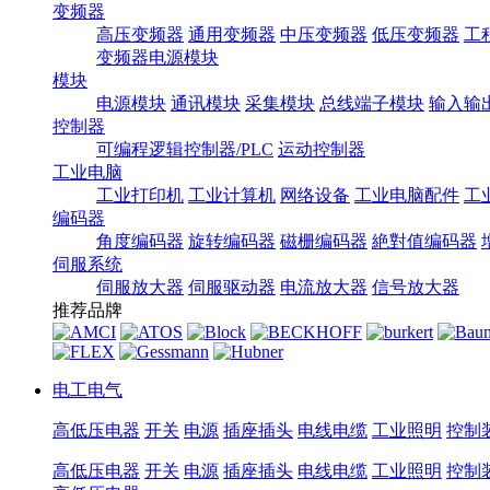
变频器
高压变频器
通用变频器
中压变频器
低压变频器
工
变频器电源模块
模块
电源模块
通讯模块
采集模块
总线端子模块
输入输
控制器
可编程逻辑控制器/PLC
运动控制器
工业电脑
工业打印机
工业计算机
网络设备
工业电脑配件
工
编码器
角度编码器
旋转编码器
磁栅编码器
絶對值编码器
伺服系统
伺服放大器
伺服驱动器
电流放大器
信号放大器
推荐品牌
电工电气
高低压电器
开关
电源
插座插头
电线电缆
工业照明
控制
高低压电器
开关
电源
插座插头
电线电缆
工业照明
控制