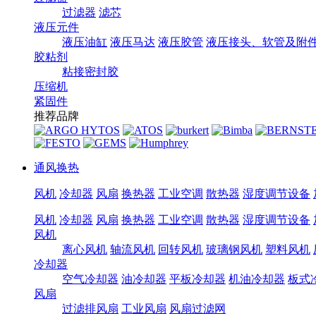
过滤器
滤芯
液压元件
液压油缸
液压马达
液压胶管
液压接头、软管及附
胶粘剂
粘接密封胶
压缩机
紧固件
推荐品牌
通风换热
风机
冷却器
风扇
换热器
工业空调
散热器
湿度调节设备
风机
冷却器
风扇
换热器
工业空调
散热器
湿度调节设备
风机
离心风机
轴流风机
回转风机
玻璃钢风机
塑料风机
冷却器
空气冷却器
油冷却器
平板冷却器
机油冷却器
板式
风扇
过滤排风扇
工业风扇
风扇过滤网